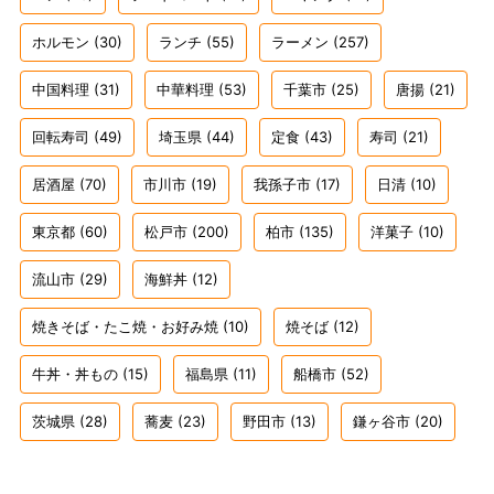
ホルモン
(30)
ランチ
(55)
ラーメン
(257)
中国料理
(31)
中華料理
(53)
千葉市
(25)
唐揚
(21)
回転寿司
(49)
埼玉県
(44)
定食
(43)
寿司
(21)
居酒屋
(70)
市川市
(19)
我孫子市
(17)
日清
(10)
東京都
(60)
松戸市
(200)
柏市
(135)
洋菓子
(10)
流山市
(29)
海鮮丼
(12)
焼きそば・たこ焼・お好み焼
(10)
焼そば
(12)
牛丼・丼もの
(15)
福島県
(11)
船橋市
(52)
茨城県
(28)
蕎麦
(23)
野田市
(13)
鎌ヶ谷市
(20)