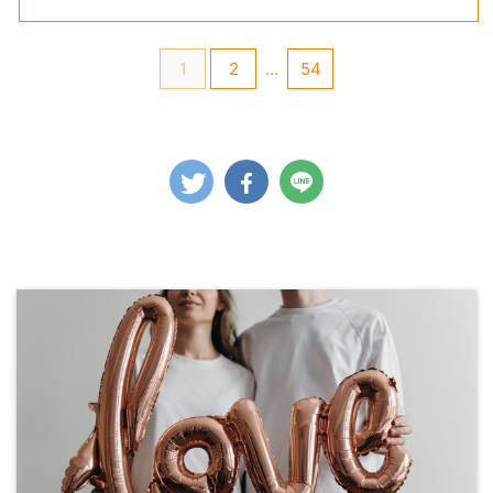
1
2
…
54