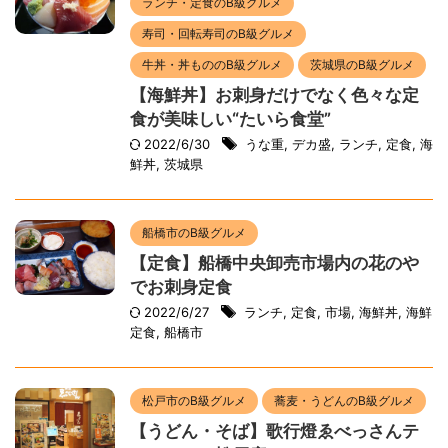
ランチ・定食のB級グルメ
寿司・回転寿司のB級グルメ
牛丼・丼もののB級グルメ
茨城県のB級グルメ
【海鮮丼】お刺身だけでなく色々な定
食が美味しい“たいら食堂”
2022/6/30
うな重
,
デカ盛
,
ランチ
,
定食
,
海
鮮丼
,
茨城県
船橋市のB級グルメ
【定食】船橋中央卸売市場内の花のや
でお刺身定食
2022/6/27
ランチ
,
定食
,
市場
,
海鮮丼
,
海鮮
定食
,
船橋市
松戸市のB級グルメ
蕎麦・うどんのB級グルメ
【うどん・そば】歌行燈ゑべっさんテ