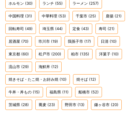
ホルモン
(30)
ランチ
(55)
ラーメン
(257)
中国料理
(31)
中華料理
(53)
千葉市
(25)
唐揚
(21)
回転寿司
(49)
埼玉県
(44)
定食
(43)
寿司
(21)
居酒屋
(70)
市川市
(19)
我孫子市
(17)
日清
(10)
東京都
(60)
松戸市
(200)
柏市
(135)
洋菓子
(10)
流山市
(29)
海鮮丼
(12)
焼きそば・たこ焼・お好み焼
(10)
焼そば
(12)
牛丼・丼もの
(15)
福島県
(11)
船橋市
(52)
茨城県
(28)
蕎麦
(23)
野田市
(13)
鎌ヶ谷市
(20)