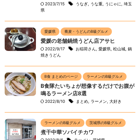
2023/7/15
うなぎ
,
うな重
,
うにゃに
,
埼玉
県
愛媛県
蕎麦・うどんのB級グルメ
愛媛の老舗鍋焼うどん店アサヒ
2022/9/17
お稲荷さん
,
愛媛県
,
松山城
,
鍋
焼きうどん
B食 まとめのページ
ラーメンのB級グルメ
B食隊たいちょが想像するだけでお腹が
鳴るラーメン店8選
2022/8/10
まとめ
,
ラーメン
,
大好き
ラーメンのB級グルメ
茨城県のB級グルメ
煮干中華ソバイチカワ