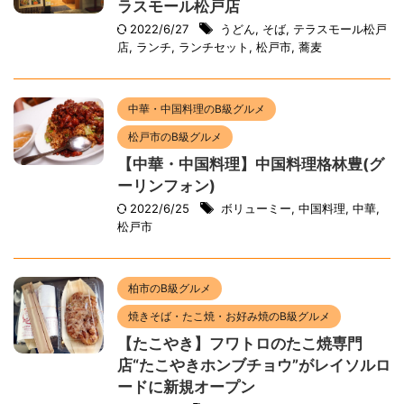
ラスモール松戸店
2022/6/27
うどん
,
そば
,
テラスモール松戸
店
,
ランチ
,
ランチセット
,
松戸市
,
蕎麦
中華・中国料理のB級グルメ
松戸市のB級グルメ
【中華・中国料理】中国料理格林豊(グ
ーリンフォン)
2022/6/25
ボリューミー
,
中国料理
,
中華
,
松戸市
柏市のB級グルメ
焼きそば・たこ焼・お好み焼のB級グルメ
【たこやき】フワトロのたこ焼専門
店“たこやきホンブチョウ”がレイソルロ
ードに新規オープン