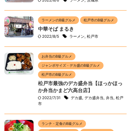
2022/8/6
ラーメン
,
茨城県
ラーメンのB級グルメ
松戸市のB級グルメ
中華そば まるき
2022/8/5
ラーメン
,
松戸市
お弁当のB級グルメ
ジャンボサイズ・デカ盛のB級グルメ
松戸市のB級グルメ
松戸市最強のデカ盛弁当【ほっかほっ
か弁当かまど六高台店】
2022/7/31
デカ盛
,
デカ盛弁当
,
弁当
,
松戸
市
ランチ・定食のB級グルメ