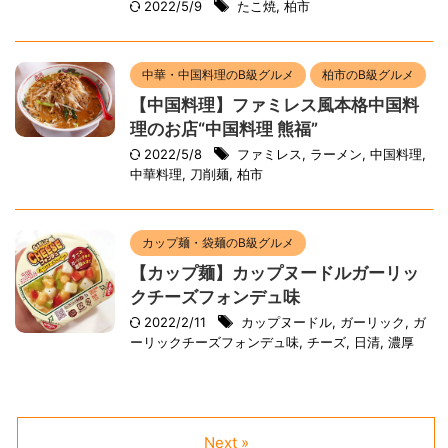
2022/5/9
たこ焼
,
柏市
中華・中国料理のB級グルメ
柏市のB級グルメ
【中国料理】ファミレス風本格中国料
理のお店“中国料理 熊福”
2022/5/8
ファミレス
,
ラーメン
,
中国料理
,
中華料理
,
刀削麺
,
柏市
カップ麺・袋麺のB級グルメ
【カップ麺】カップヌードルガーリッ
クチーズフォンデュ味
2022/2/11
カップヌードル
,
ガーリック
,
ガ
ーリックチーズフォンデュ味
,
チーズ
,
日清
,
濃厚
Next »