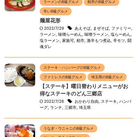
ラーメンのB級グルメ
柏市のB級グルメ
辛いB級グルメ
麺屋花形
2022/7/29
あえそば
,
まぜそば
,
ファミリー
,
ラーメン
,
味噌らーめん
,
味噌ラーメン
,
塩らーめん
,
塩ラーメン
,
家族可
,
柏市
,
激辛もつ煮込
,
辛モツ
,
闘
魂ダレ
ステーキ・ハンバーグのB級グルメ
ファミレスのB級グルメ
埼玉県のB級グルメ
【ステーキ】曜日替わりメニューがお
得なステーキのどん三郷店
2022/7/26
おかわり自由
,
ステーキ
,
ハンバ
ーグ
,
ランチ
,
三郷市
,
埼玉県
うなぎ・ウニャニのB級グルメ