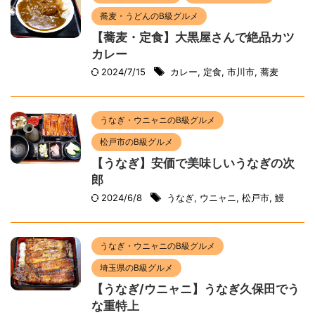
蕎麦・うどんのB級グルメ
【蕎麦・定食】大黒屋さんで絶品カツ
カレー
2024/7/15
カレー
,
定食
,
市川市
,
蕎麦
うなぎ・ウニャニのB級グルメ
松戸市のB級グルメ
【うなぎ】安価で美味しいうなぎの次
郎
2024/6/8
うなぎ
,
ウニャニ
,
松戸市
,
鰻
うなぎ・ウニャニのB級グルメ
埼玉県のB級グルメ
【うなぎ/ウニャニ】うなぎ久保田でう
な重特上