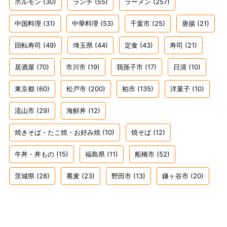
ホルモン
(30)
ランチ
(55)
ラーメン
(257)
中国料理
(31)
中華料理
(53)
千葉市
(25)
唐揚
(21)
回転寿司
(49)
埼玉県
(44)
定食
(43)
寿司
(21)
居酒屋
(70)
市川市
(19)
我孫子市
(17)
日清
(10)
東京都
(60)
松戸市
(200)
柏市
(135)
洋菓子
(10)
流山市
(29)
海鮮丼
(12)
焼きそば・たこ焼・お好み焼
(10)
焼そば
(12)
牛丼・丼もの
(15)
福島県
(11)
船橋市
(52)
茨城県
(28)
蕎麦
(23)
野田市
(13)
鎌ヶ谷市
(20)