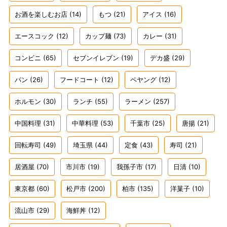
お酒を楽しむお店
(14)
もつ
(21)
アイス
(16)
エースコック
(12)
カップ麺
(73)
カレー
(31)
コンビニ
(65)
セブンイレブン
(19)
デカ盛
(29)
パン
(26)
フードコート
(12)
ペヤング
(12)
ホルモン
(30)
ランチ
(55)
ラーメン
(257)
中国料理
(31)
中華料理
(53)
千葉市
(25)
唐揚
(21)
回転寿司
(49)
埼玉県
(44)
定食
(43)
寿司
(21)
居酒屋
(70)
市川市
(19)
我孫子市
(17)
日清
(10)
東京都
(60)
松戸市
(200)
柏市
(135)
洋菓子
(10)
流山市
(29)
海鮮丼
(12)