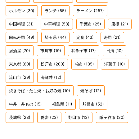
ホルモン
(30)
ランチ
(55)
ラーメン
(257)
中国料理
(31)
中華料理
(53)
千葉市
(25)
唐揚
(21)
回転寿司
(49)
埼玉県
(44)
定食
(43)
寿司
(21)
居酒屋
(70)
市川市
(19)
我孫子市
(17)
日清
(10)
東京都
(60)
松戸市
(200)
柏市
(135)
洋菓子
(10)
流山市
(29)
海鮮丼
(12)
焼きそば・たこ焼・お好み焼
(10)
焼そば
(12)
牛丼・丼もの
(15)
福島県
(11)
船橋市
(52)
茨城県
(28)
蕎麦
(23)
野田市
(13)
鎌ヶ谷市
(20)