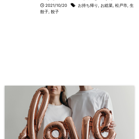
2021/10/20
お持ち帰り
,
お総菜
,
松戸市
,
生
餃子
,
餃子