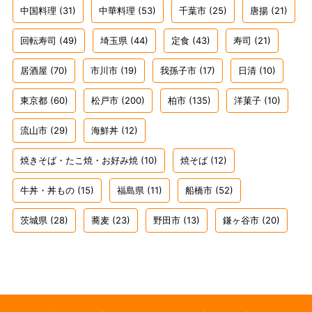
中国料理
(31)
中華料理
(53)
千葉市
(25)
唐揚
(21)
回転寿司
(49)
埼玉県
(44)
定食
(43)
寿司
(21)
居酒屋
(70)
市川市
(19)
我孫子市
(17)
日清
(10)
東京都
(60)
松戸市
(200)
柏市
(135)
洋菓子
(10)
流山市
(29)
海鮮丼
(12)
焼きそば・たこ焼・お好み焼
(10)
焼そば
(12)
牛丼・丼もの
(15)
福島県
(11)
船橋市
(52)
茨城県
(28)
蕎麦
(23)
野田市
(13)
鎌ヶ谷市
(20)