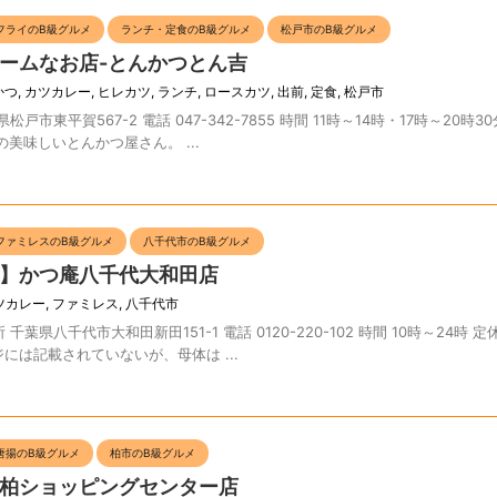
フライのB級グルメ
ランチ・定食のB級グルメ
松戸市のB級グルメ
ームなお店-とんかつとん吉
かつ
,
カツカレー
,
ヒレカツ
,
ランチ
,
ロースカツ
,
出前
,
定食
,
松戸市
市東平賀567-2 電話 047-342-7855 時間 11時～14時・17時～20時3
の美味しいとんかつ屋さん。 ...
ファミレスのB級グルメ
八千代市のB級グルメ
】かつ庵八千代大和田店
ツカレー
,
ファミレス
,
八千代市
県八千代市大和田新田151-1 電話 0120-220-102 時間 10時～24時 定
ジには記載されていないが、母体は ...
唐揚のB級グルメ
柏市のB級グルメ
柏ショッピングセンター店