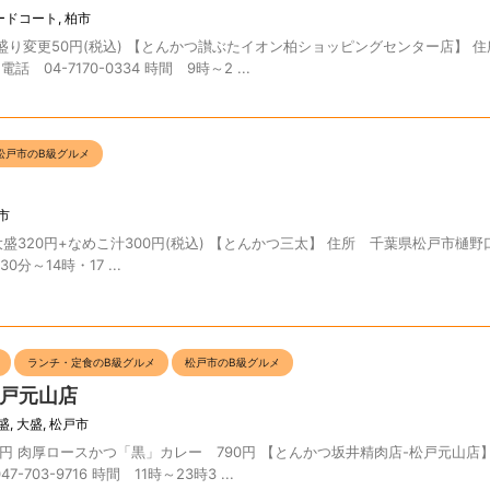
ードコート
,
柏市
盛り変更50円(税込) 【とんかつ讃ぶたイオン柏ショッピングセンター店】 
話 04-7170-0334 時間 9時～2 ...
松戸市のB級グルメ
市
320円+なめこ汁300円(税込) 【とんかつ三太】 住所 千葉県松戸市樋野口6
30分～14時・17 ...
ランチ・定食のB級グルメ
松戸市のB級グルメ
戸元山店
盛
,
大盛
,
松戸市
円 肉厚ロースかつ「黒」カレー 790円 【とんかつ坂井精肉店-松戸元山店
-703-9716 時間 11時～23時3 ...