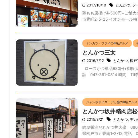
2017/10/10
とんかつ
,
フ
鶏もも唐揚げ丼500円+ご飯大
市豊町2-5-25 イオンモール柏 電
トンカツ・フライのB級グルメ
とんかつ三太
2016/7/12
とんかつ
,
松戸
ロースかつ単品980円+御飯大盛
話 047-361-0814 時間 11時
ジャンボサイズ・デカ盛のB級グルメ
とんかつ坂井精肉店松
2015/8/21
とんかつ
,
デカ
肉厚醤油だれかつ丼大盛 680
県松戸市五香南1-2-12 電話 047