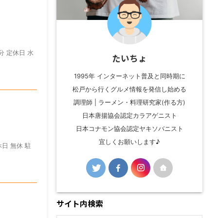
0分 定休日 水
たいちょ
1995年 インターネット普及と同時期に
松戸から行くグルメ情報を発信し始める
調理師 | ラーメン・料理研究家(作る方)
日本唐揚協会認定カラアゲニスト
日本コナモン協会認定ヤキソバニスト
宜しくお願いします♪
休日 無休 駐
サイト内検索