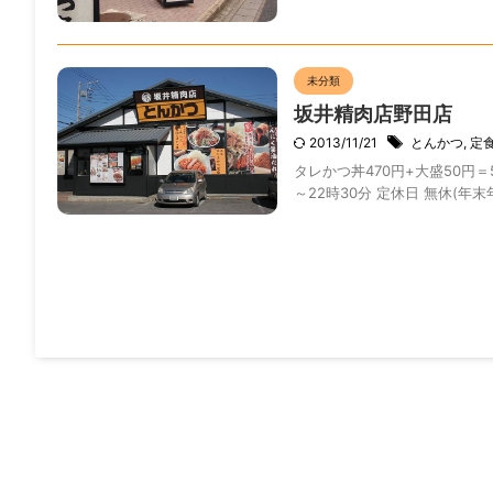
未分類
坂井精肉店野田店
2013/11/21
とんかつ
,
定
タレかつ丼470円+大盛50円＝52
～22時30分 定休日 無休(年末年