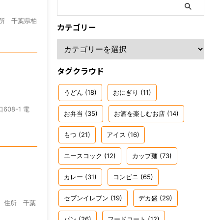
住所 千葉県柏
カテゴリー
タグクラウド
うどん
(18)
おにぎり
(11)
08-1 電
お弁当
(35)
お酒を楽しむお店
(14)
もつ
(21)
アイス
(16)
エースコック
(12)
カップ麺
(73)
カレー
(31)
コンビニ
(65)
セブンイレブン
(19)
デカ盛
(29)
】 住所 千葉
パン
(26)
フードコート
(12)