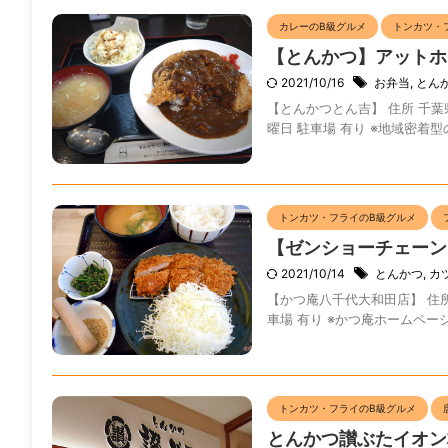
カレーのB級グルメ
トンカツ・
【とんかつ】アットホ
2021/10/16
お弁当
,
とん
【とんかつとん吉】 住所 千葉県松戸
曜日 駐車場 有り ※地域密着型
トンカツ・フライのB級グルメ
【ゼンショーチェーン
2021/10/14
とんかつ
,
カ
【かつ庵八千代大和田店】 住所 千葉
車場 有り ※かつ庵ホームペー
トンカツ・フライのB級グルメ
とんかつ讃ぶたイオン