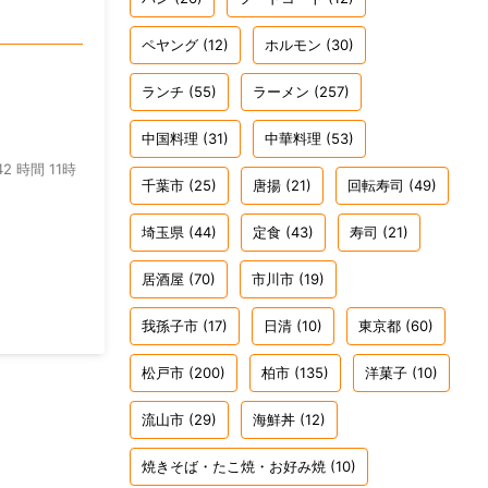
ペヤング
(12)
ホルモン
(30)
ランチ
(55)
ラーメン
(257)
中国料理
(31)
中華料理
(53)
2 時間 11時
千葉市
(25)
唐揚
(21)
回転寿司
(49)
埼玉県
(44)
定食
(43)
寿司
(21)
居酒屋
(70)
市川市
(19)
我孫子市
(17)
日清
(10)
東京都
(60)
松戸市
(200)
柏市
(135)
洋菓子
(10)
流山市
(29)
海鮮丼
(12)
焼きそば・たこ焼・お好み焼
(10)