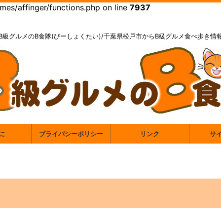
es/affinger/functions.php on line
7937
B級グルメのB食隊(びーしょくたい)/千葉県松戸市からB級グルメ食べ歩き情
に
プライバシーポリシー
リンク
サ