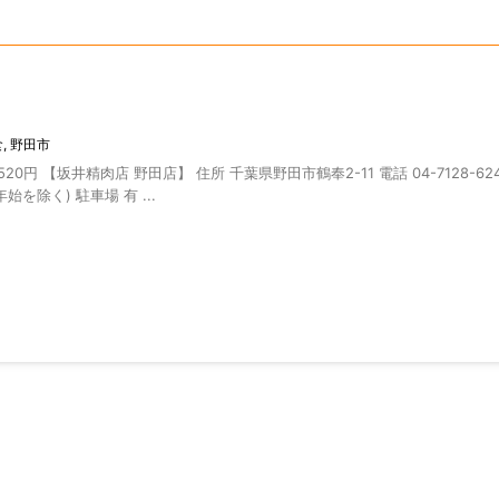
食
,
野田市
0円 【坂井精肉店 野田店】 住所 千葉県野田市鶴奉2-11 電話 04-7128-624
始を除く) 駐車場 有 ...