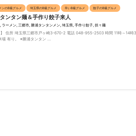
メンのB級グルメ
埼玉県のB級グルメ
辛いB級グルメ
餃子のB級グルメ
タンタン麺＆手作り餃子来人
,
ラーメン
,
三郷市
,
勝浦タンタンメン
,
埼玉県
,
手作り餃子
,
担々麺
 埼玉県三郷市戸ヶ崎3-670-2 電話 048-955-2503 時間 11時～14時
場 有り。 ※勝浦タンタン ...