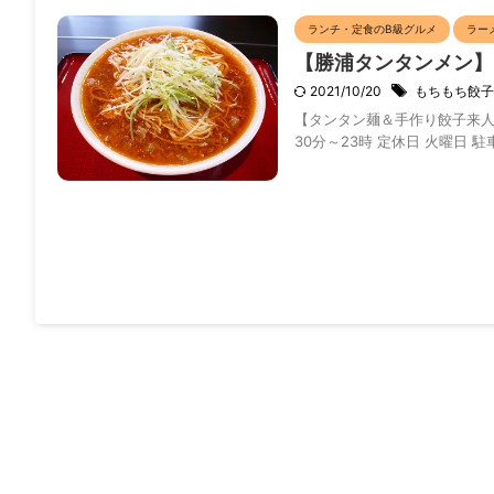
ランチ・定食のB級グルメ
ラー
【勝浦タンタンメン】
2021/10/20
もちもち餃子
【タンタン麺＆手作り餃子来人】 住所
30分～23時 定休日 火曜日 駐車