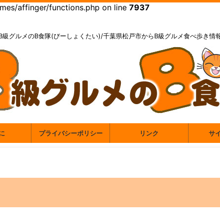
es/affinger/functions.php on line
7937
B級グルメのB食隊(びーしょくたい)/千葉県松戸市からB級グルメ食べ歩き情
に
プライバシーポリシー
リンク
サ