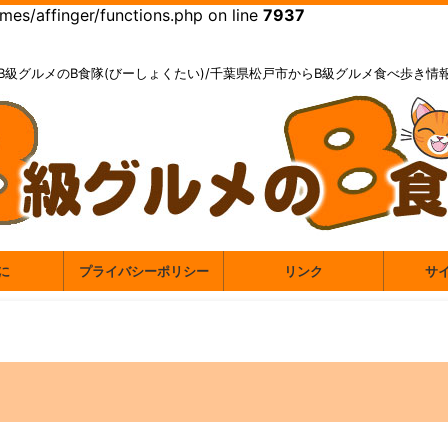
es/affinger/functions.php on line
7937
B級グルメのB食隊(びーしょくたい)/千葉県松戸市からB級グルメ食べ歩き情
に
プライバシーポリシー
リンク
サ