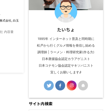
い
株式会社
,
白玉
たいちょ
会社 内容量
1995年 インターネット普及と同時期に
松戸から行くグルメ情報を発信し始める
調理師 | ラーメン・料理研究家(作る方)
日本唐揚協会認定カラアゲニスト
日本コナモン協会認定ヤキソバニスト
宜しくお願いします♪
サイト内検索