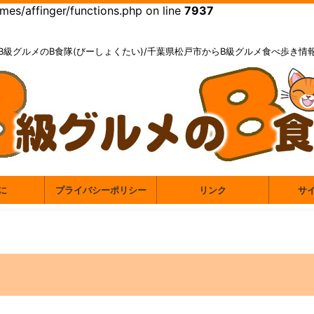
es/affinger/functions.php on line
7937
B級グルメのB食隊(びーしょくたい)/千葉県松戸市からB級グルメ食べ歩き情
に
プライバシーポリシー
リンク
サ