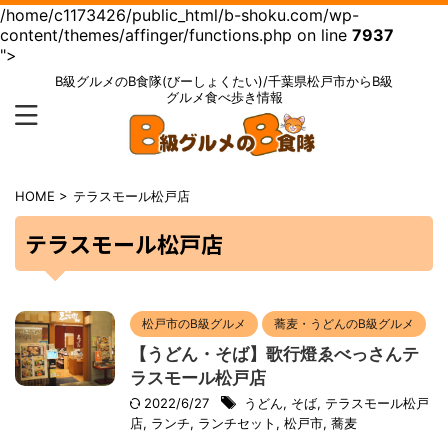
/home/c1173426/public_html/b-shoku.com/wp-
content/themes/affinger/functions.php on line
7937
">
B級グルメのB食隊(びーしょくたい)/千葉県松戸市からB級
グルメ食べ歩き情報
HOME
>
テラスモール松戸店
テラスモール松戸店
松戸市のB級グルメ
蕎麦・うどんのB級グルメ
【うどん・そば】歌行燈ゑべっさんテ
ラスモール松戸店
2022/6/27
うどん
,
そば
,
テラスモール松戸
店
,
ランチ
,
ランチセット
,
松戸市
,
蕎麦