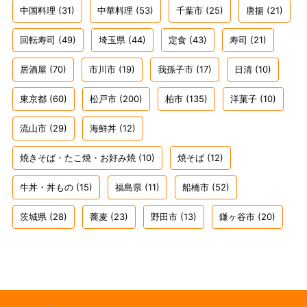
中国料理
(31)
中華料理
(53)
千葉市
(25)
唐揚
(21)
回転寿司
(49)
埼玉県
(44)
定食
(43)
寿司
(21)
居酒屋
(70)
市川市
(19)
我孫子市
(17)
日清
(10)
東京都
(60)
松戸市
(200)
柏市
(135)
洋菓子
(10)
流山市
(29)
海鮮丼
(12)
焼きそば・たこ焼・お好み焼
(10)
焼そば
(12)
牛丼・丼もの
(15)
福島県
(11)
船橋市
(52)
茨城県
(28)
蕎麦
(23)
野田市
(13)
鎌ヶ谷市
(20)