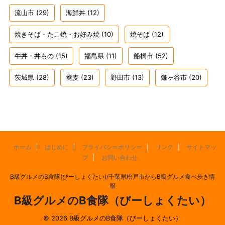
流山市
(29)
海鮮丼
(12)
焼きそば・たこ焼・お好み焼
(10)
焼そば
(12)
牛丼・丼もの
(15)
福島県
(11)
船橋市
(52)
茨城県
(28)
蕎麦
(23)
野田市
(13)
鎌ヶ谷市
(20)
ホーム
はじめに
プライバシーポリシー
リンク
サイトマッ
プ
お問い合わせ
B級グルメのB食隊(びーしょくたい)/千葉県松戸市からB級グルメ食べ歩き情
報
B級グルメのB食隊（びーしょくたい）
© 2026 B級グルメのB食隊（びーしょくたい）