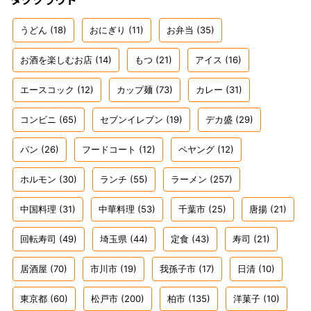
うどん
(18)
おにぎり
(11)
お弁当
(35)
お酒を楽しむお店
(14)
もつ
(21)
アイス
(16)
エースコック
(12)
カップ麺
(73)
カレー
(31)
コンビニ
(65)
セブンイレブン
(19)
デカ盛
(29)
パン
(26)
フードコート
(12)
ペヤング
(12)
ホルモン
(30)
ランチ
(55)
ラーメン
(257)
中国料理
(31)
中華料理
(53)
千葉市
(25)
唐揚
(21)
回転寿司
(49)
埼玉県
(44)
定食
(43)
寿司
(21)
居酒屋
(70)
市川市
(19)
我孫子市
(17)
日清
(10)
東京都
(60)
松戸市
(200)
柏市
(135)
洋菓子
(10)