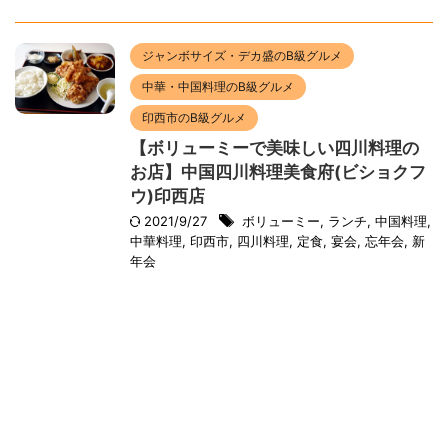
ジャンボサイズ・デカ盛のB級グルメ
中華・中国料理のB級グルメ
印西市のB級グルメ
【ボリューミーで美味しい四川料理の
お店】中国四川料理美食府(ビショクフ
ウ)印西店
2021/9/27
ボリューミー
,
ランチ
,
中国料理
,
中華料理
,
印西市
,
四川料理
,
定食
,
宴会
,
忘年会
,
新
年会