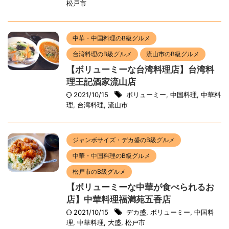
松戸市
中華・中国料理のB級グルメ
台湾料理のB級グルメ
流山市のB級グルメ
【ボリューミーな台湾料理店】台湾料
理王記酒家流山店
2021/10/15
ボリューミー
,
中国料理
,
中華料
理
,
台湾料理
,
流山市
ジャンボサイズ・デカ盛のB級グルメ
中華・中国料理のB級グルメ
松戸市のB級グルメ
【ボリューミーな中華が食べられるお
店】中華料理福満苑五香店
2021/10/15
デカ盛
,
ボリューミー
,
中国料
理
,
中華料理
,
大盛
,
松戸市