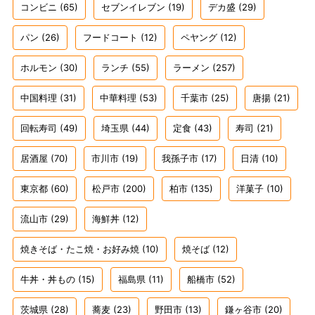
コンビニ
(65)
セブンイレブン
(19)
デカ盛
(29)
パン
(26)
フードコート
(12)
ペヤング
(12)
ホルモン
(30)
ランチ
(55)
ラーメン
(257)
中国料理
(31)
中華料理
(53)
千葉市
(25)
唐揚
(21)
回転寿司
(49)
埼玉県
(44)
定食
(43)
寿司
(21)
居酒屋
(70)
市川市
(19)
我孫子市
(17)
日清
(10)
東京都
(60)
松戸市
(200)
柏市
(135)
洋菓子
(10)
流山市
(29)
海鮮丼
(12)
焼きそば・たこ焼・お好み焼
(10)
焼そば
(12)
牛丼・丼もの
(15)
福島県
(11)
船橋市
(52)
茨城県
(28)
蕎麦
(23)
野田市
(13)
鎌ヶ谷市
(20)