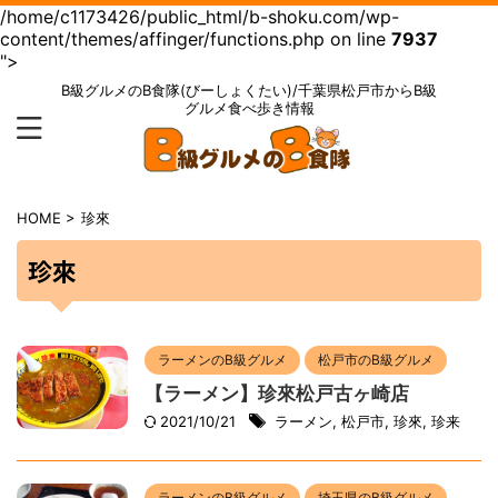
/home/c1173426/public_html/b-shoku.com/wp-
content/themes/affinger/functions.php on line
7937
">
B級グルメのB食隊(びーしょくたい)/千葉県松戸市からB級
グルメ食べ歩き情報
HOME
>
珍來
珍來
ラーメンのB級グルメ
松戸市のB級グルメ
【ラーメン】珍來松戸古ヶ崎店
2021/10/21
ラーメン
,
松戸市
,
珍來
,
珍来
ラーメンのB級グルメ
埼玉県のB級グルメ