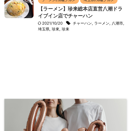
【ラーメン】珍来総本店直営八潮ドラ
イブイン店でチャーハン
2021/10/20
チャーハン
,
ラーメン
,
八潮市
,
埼玉県
,
珍來
,
珍来