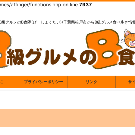
es/affinger/functions.php on line
7937
B級グルメのB食隊(びーしょくたい)/千葉県松戸市からB級グルメ食べ歩き情
に
プライバシーポリシー
リンク
サ