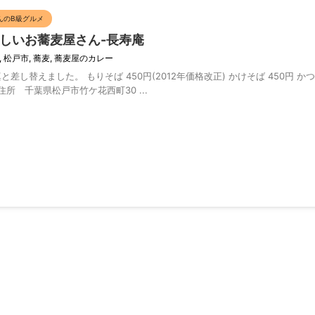
んのB級グルメ
しいお蕎麦屋さん-長寿庵
,
松戸市
,
蕎麦
,
蕎麦屋のカレー
真と差し替えました。 もりそば 450円(2012年価格改正) かけそば 450円 かつ丼
所 千葉県松戸市竹ケ花西町30 ...