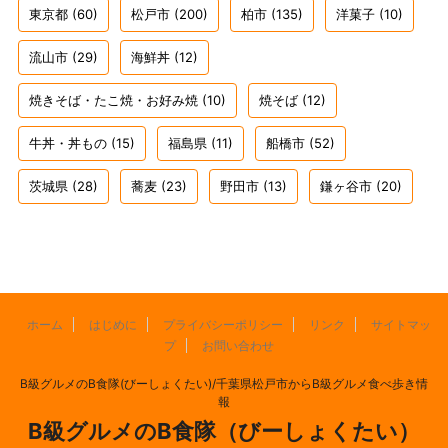
東京都
(60)
松戸市
(200)
柏市
(135)
洋菓子
(10)
流山市
(29)
海鮮丼
(12)
焼きそば・たこ焼・お好み焼
(10)
焼そば
(12)
牛丼・丼もの
(15)
福島県
(11)
船橋市
(52)
茨城県
(28)
蕎麦
(23)
野田市
(13)
鎌ヶ谷市
(20)
ホーム
はじめに
プライバシーポリシー
リンク
サイトマッ
プ
お問い合わせ
B級グルメのB食隊(びーしょくたい)/千葉県松戸市からB級グルメ食べ歩き情
報
B級グルメのB食隊（びーしょくたい）