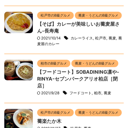
松戸市のB級グルメ
蕎麦・うどんのB級グルメ
【そば】カレーが美味しいお蕎麦屋さ
ん-長寿庵
2021/10/14
カレーライス
,
松戸市
,
蕎麦
,
蕎
麦屋のカレー
柏市のB級グルメ
蕎麦・うどんのB級グルメ
【フードコート】SOBADINING凛や-
RINYA-セブンパークアリオ柏店［閉
店］
2021/9/28
フードコート
,
柏市
,
蕎麦
松戸市のB級グルメ
蕎麦・うどんのB級グルメ
蕎楽たか木