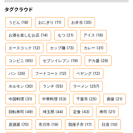
タグクラウド
うどん
(18)
おにぎり
(11)
お弁当
(35)
お酒を楽しむお店
(14)
もつ
(21)
アイス
(16)
エースコック
(12)
カップ麺
(73)
カレー
(31)
コンビニ
(65)
セブンイレブン
(19)
デカ盛
(29)
パン
(26)
フードコート
(12)
ペヤング
(12)
ホルモン
(30)
ランチ
(55)
ラーメン
(257)
中国料理
(31)
中華料理
(53)
千葉市
(25)
唐揚
(21)
回転寿司
(49)
埼玉県
(44)
定食
(43)
寿司
(21)
居酒屋
(70)
市川市
(19)
我孫子市
(17)
日清
(10)