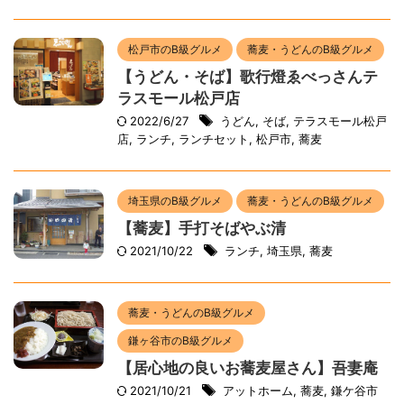
松戸市のB級グルメ
蕎麦・うどんのB級グルメ
【うどん・そば】歌行燈ゑべっさんテ
ラスモール松戸店
2022/6/27
うどん
,
そば
,
テラスモール松戸
店
,
ランチ
,
ランチセット
,
松戸市
,
蕎麦
埼玉県のB級グルメ
蕎麦・うどんのB級グルメ
【蕎麦】手打そばやぶ清
2021/10/22
ランチ
,
埼玉県
,
蕎麦
蕎麦・うどんのB級グルメ
鎌ヶ谷市のB級グルメ
【居心地の良いお蕎麦屋さん】吾妻庵
2021/10/21
アットホーム
,
蕎麦
,
鎌ケ谷市