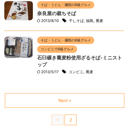
そば・うどん・麺類のB級グルメ
奈良屋の裁ちそば
2013/8/10
干しそば
,
福島
,
蕎麦
そば・うどん・麺類のB級グルメ
コンビニでB級グルメ
石臼碾き蕎麦粉使用ざるそば-ミニスト
ップ
2013/5/17
コンビニ
,
蕎麦
Next »
1
2