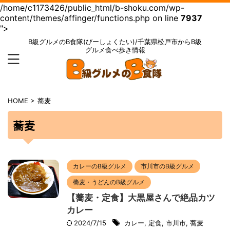
/home/c1173426/public_html/b-shoku.com/wp-
content/themes/affinger/functions.php on line
7937
">
B級グルメのB食隊(びーしょくたい)/千葉県松戸市からB級
グルメ食べ歩き情報
HOME
>
蕎麦
蕎麦
カレーのB級グルメ
市川市のB級グルメ
蕎麦・うどんのB級グルメ
【蕎麦・定食】大黒屋さんで絶品カツ
カレー
2024/7/15
カレー
,
定食
,
市川市
,
蕎麦