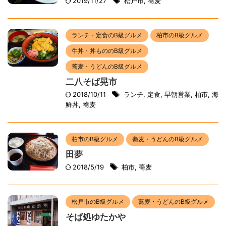
2019/11/27
松戸市
,
蕎麦
ランチ・定食のB級グルメ
柏市のB級グルメ
牛丼・丼もののB級グルメ
蕎麦・うどんのB級グルメ
二八そば晃市
2018/10/11
ランチ
,
定食
,
早朝営業
,
柏市
,
海
鮮丼
,
蕎麦
柏市のB級グルメ
蕎麦・うどんのB級グルメ
田夢
2018/5/19
柏市
,
蕎麦
松戸市のB級グルメ
蕎麦・うどんのB級グルメ
そば処ゆたかや