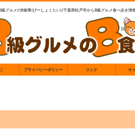
B級グルメのB食隊(びーしょくたい)/千葉県松戸市からB級グルメ食べ歩き情
に
プライバシーポリシー
リンク
サ