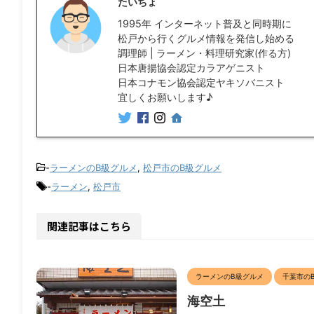
たいちょ
1995年 インターネット普及と同時期に
松戸から行くグルメ情報を発信し始める
調理師 | ラーメン・料理研究家(作る方)
日本唐揚協会認定カラアゲニスト
日本コナモン協会認定ヤキソバニスト
宜しくお願いします♪
-
ラーメンのB級グルメ
,
松戸市のB級グルメ
-
ラーメン
,
松戸市
関連記事はこちら
ラーメンのB級グルメ
千葉市の
海空土