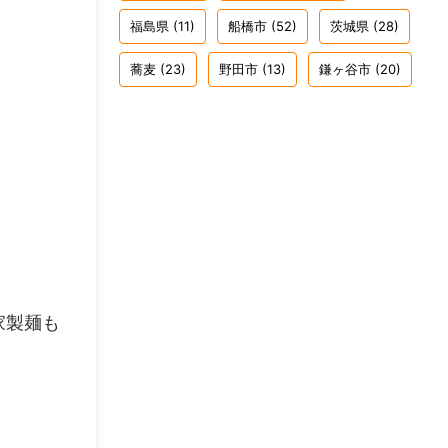
福島県
(11)
船橋市
(52)
茨城県
(28)
蕎麦
(23)
野田市
(13)
鎌ヶ谷市
(20)
家製麺も