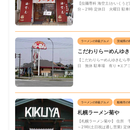
【拉麺専科 海空土(かいくうど)】
分～21時 定休日 火曜日 駐車場
ラーメンのB級グルメ
茨城県の
こだわりらーめんゆき
【こだわりらーめんゆきむら亭 守谷
日 無休 駐車場 有り ※エアコ
ラーメンのB級グルメ
船橋市の
札幌ラーメン菊や
【札幌ラーメン菊や】 住所 千葉県
～21時(土日祝は通し営業) 