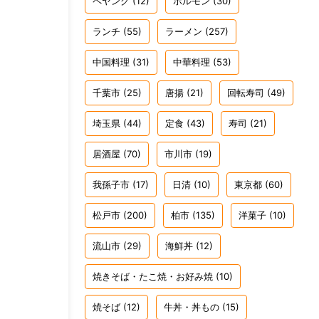
ペヤング
(12)
ホルモン
(30)
ランチ
(55)
ラーメン
(257)
中国料理
(31)
中華料理
(53)
千葉市
(25)
唐揚
(21)
回転寿司
(49)
埼玉県
(44)
定食
(43)
寿司
(21)
居酒屋
(70)
市川市
(19)
我孫子市
(17)
日清
(10)
東京都
(60)
松戸市
(200)
柏市
(135)
洋菓子
(10)
流山市
(29)
海鮮丼
(12)
焼きそば・たこ焼・お好み焼
(10)
焼そば
(12)
牛丼・丼もの
(15)