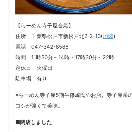
【らーめん寺子屋合氣】
住所 千葉県松戸市新松戸北2-2-13(
地図
)
電話 047-342-8588
時間 11時30分～14時・17時30分～22時
定休日 火曜日
駐車場 有り
※らーめん寺子屋5期生篠崎氏のお店。寺子屋系
コシが強くて美味。
■閉店しました