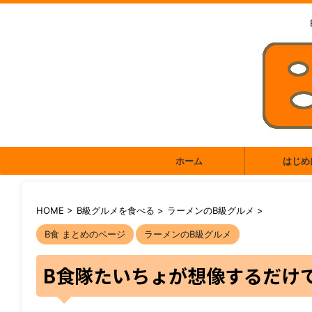
ホーム
はじめ
HOME
>
B級グルメを食べる
>
ラーメンのB級グルメ
>
B食 まとめのページ
ラーメンのB級グルメ
B食隊たいちょが想像するだけ