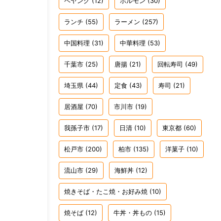
ペヤング
(12)
ホルモン
(30)
ランチ
(55)
ラーメン
(257)
中国料理
(31)
中華料理
(53)
千葉市
(25)
唐揚
(21)
回転寿司
(49)
埼玉県
(44)
定食
(43)
寿司
(21)
居酒屋
(70)
市川市
(19)
我孫子市
(17)
日清
(10)
東京都
(60)
松戸市
(200)
柏市
(135)
洋菓子
(10)
流山市
(29)
海鮮丼
(12)
焼きそば・たこ焼・お好み焼
(10)
焼そば
(12)
牛丼・丼もの
(15)