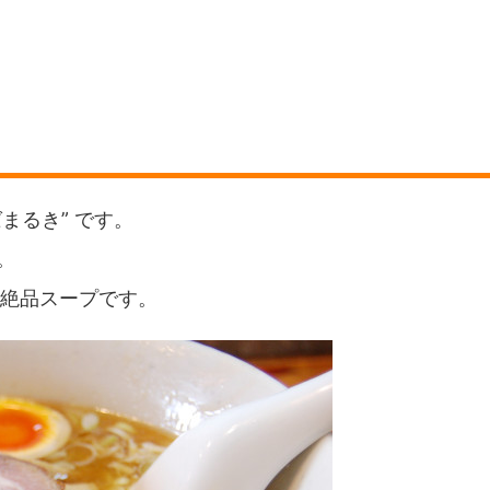
まるき” です。
。
絶品スープです。