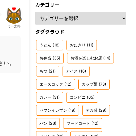
カテゴリー
ミー太郎
タグクラウド
うどん
(18)
おにぎり
(11)
お弁当
(35)
お酒を楽しむお店
(14)
さい。
もつ
(21)
アイス
(16)
エースコック
(12)
カップ麺
(73)
カレー
(31)
コンビニ
(65)
セブンイレブン
(19)
デカ盛
(29)
パン
(26)
フードコート
(12)