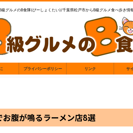
B級グルメのB食隊(びーしょくたい)/千葉県松戸市からB級グルメ食べ歩き情
に
プライバシーポリシー
リンク
サ
でお腹が鳴るラーメン店8選