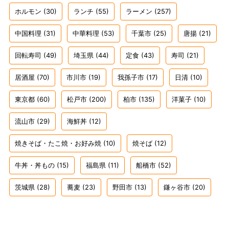
ホルモン
(30)
ランチ
(55)
ラーメン
(257)
中国料理
(31)
中華料理
(53)
千葉市
(25)
唐揚
(21)
回転寿司
(49)
埼玉県
(44)
定食
(43)
寿司
(21)
居酒屋
(70)
市川市
(19)
我孫子市
(17)
日清
(10)
東京都
(60)
松戸市
(200)
柏市
(135)
洋菓子
(10)
流山市
(29)
海鮮丼
(12)
焼きそば・たこ焼・お好み焼
(10)
焼そば
(12)
牛丼・丼もの
(15)
福島県
(11)
船橋市
(52)
茨城県
(28)
蕎麦
(23)
野田市
(13)
鎌ヶ谷市
(20)