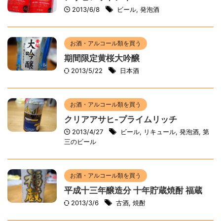
2013/6/8
ビール
,
発泡酒
お酒・アルコール類を買う
期間限定黄桜大吟醸
2013/5/22
日本酒
お酒・アルコール類を買う
クリアアサヒ-プライムリッチ
2013/4/27
ビール
,
リキュール
,
発泡酒
,
第
三のビール
お酒・アルコール類を買う
平成十三年醸造分 十年貯蔵焼酎 福蔵
2013/3/6
古酒
,
焼酎