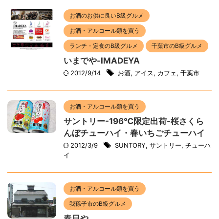
お酒のお供に良いB級グルメ
お酒・アルコール類を買う
ランチ・定食のB級グルメ
千葉市のB級グルメ
いまでや-IMADEYA
2012/9/14
お酒
,
アイス
,
カフェ
,
千葉市
お酒・アルコール類を買う
サントリー-196℃限定出荷-桜さくら
んぼチューハイ・春いちごチューハイ
2012/3/9
SUNTORY
,
サントリー
,
チューハ
イ
お酒・アルコール類を買う
我孫子市のB級グルメ
春日や