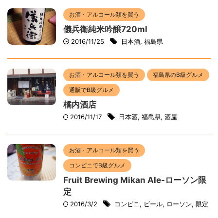
お酒・アルコール類を買う
儀兵衛純米吟醸720ml
2016/11/25
日本酒
,
福島県
お酒・アルコール類を買う
福島県のB級グルメ
通販でB級グルメ
橘内酒店
2016/11/17
日本酒
,
福島県
,
酒屋
お酒・アルコール類を買う
コンビニでB級グルメ
Fruit Brewing Mikan Ale-ローソン限
定
2016/3/2
コンビニ
,
ビール
,
ローソン
,
限定