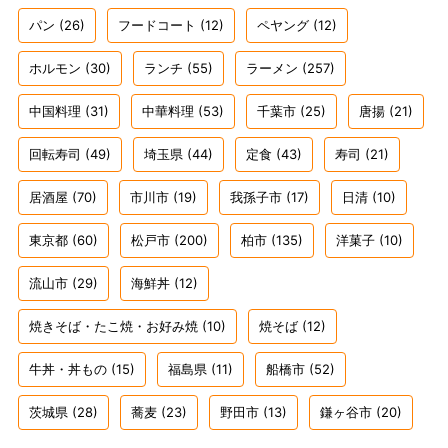
パン
(26)
フードコート
(12)
ペヤング
(12)
ホルモン
(30)
ランチ
(55)
ラーメン
(257)
中国料理
(31)
中華料理
(53)
千葉市
(25)
唐揚
(21)
回転寿司
(49)
埼玉県
(44)
定食
(43)
寿司
(21)
居酒屋
(70)
市川市
(19)
我孫子市
(17)
日清
(10)
東京都
(60)
松戸市
(200)
柏市
(135)
洋菓子
(10)
流山市
(29)
海鮮丼
(12)
焼きそば・たこ焼・お好み焼
(10)
焼そば
(12)
牛丼・丼もの
(15)
福島県
(11)
船橋市
(52)
茨城県
(28)
蕎麦
(23)
野田市
(13)
鎌ヶ谷市
(20)