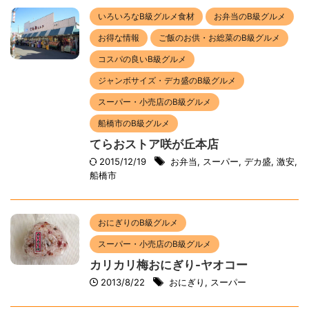
いろいろなB級グルメ食材
お弁当のB級グルメ
お得な情報
ご飯のお供・お総菜のB級グルメ
コスパの良いB級グルメ
ジャンボサイズ・デカ盛のB級グルメ
スーパー・小売店のB級グルメ
船橋市のB級グルメ
てらおストア咲が丘本店
2015/12/19
お弁当
,
スーパー
,
デカ盛
,
激安
,
船橋市
おにぎりのB級グルメ
スーパー・小売店のB級グルメ
カリカリ梅おにぎり-ヤオコー
2013/8/22
おにぎり
,
スーパー