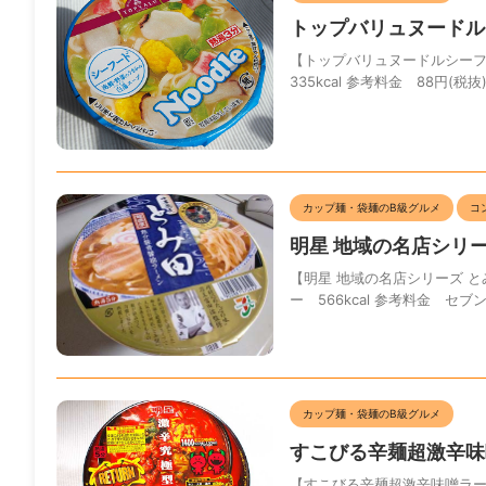
トップバリュヌードル
【トップバリュヌードルシーフー
335kcal 参考料金 88円(
カップ麺・袋麺のB級グルメ
コ
明星 地域の名店シリ
【明星 地域の名店シリーズ と
ー 566kcal 参考料金 セブ
カップ麺・袋麺のB級グルメ
すこびる辛麺超激辛味
【すこびる辛麺超激辛味噌ラーメン