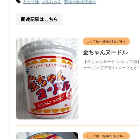
-
カップ麺
,
マルちゃん
,
東洋水産株式会社
関連記事はこちら
カップ麺・袋麺のB級グルメ
金ちゃんヌードル
【金ちゃんヌードル-カップ麺】 
ェーソンで129円 ※スープと
カップ麺・袋麺のB級グルメ