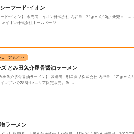
シーフード-イオン
ド-イオン】 販売者 イオン株式会社 内容量 75g(めん60g) 発売日 
税抜) ≫イオン株式会社ホームページ
ンビニでB級グルメ
ーズ とみ田魚介豚骨醤油ラーメン
み田魚介豚骨醤油ラーメン】 製造者 明星食品株式会社 内容量 171g(めん85
ンイレブンで288円 ※エリア限定販売。魚 ...
噌ラーメン
】 販売者 明星食品株式会社 内容量 111g(めん65g) 発売日 2013年8