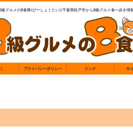
B級グルメのB食隊(びーしょくたい)/千葉県松戸市からB級グルメ食べ歩き情
に
プライバシーポリシー
リンク
サ