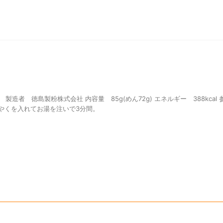
製造者 徳島製粉株式会社 内容量 85g(めん72g) エネルギー 388kcal
かやくを入れてお湯を注いで3分間。