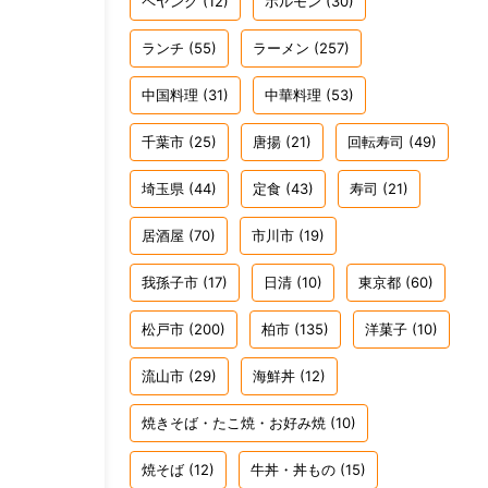
ペヤング
(12)
ホルモン
(30)
ランチ
(55)
ラーメン
(257)
中国料理
(31)
中華料理
(53)
千葉市
(25)
唐揚
(21)
回転寿司
(49)
埼玉県
(44)
定食
(43)
寿司
(21)
居酒屋
(70)
市川市
(19)
我孫子市
(17)
日清
(10)
東京都
(60)
松戸市
(200)
柏市
(135)
洋菓子
(10)
流山市
(29)
海鮮丼
(12)
焼きそば・たこ焼・お好み焼
(10)
焼そば
(12)
牛丼・丼もの
(15)