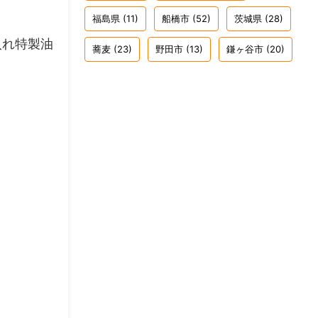
福島県
(11)
船橋市
(52)
茨城県
(28)
入れ特製油
蕎麦
(23)
野田市
(13)
鎌ヶ谷市
(20)