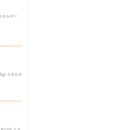
… エネルギー
g) エネルギ
月12日 エネ