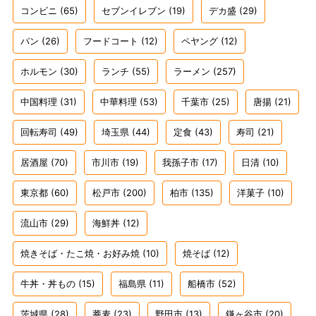
コンビニ
(65)
セブンイレブン
(19)
デカ盛
(29)
パン
(26)
フードコート
(12)
ペヤング
(12)
ホルモン
(30)
ランチ
(55)
ラーメン
(257)
中国料理
(31)
中華料理
(53)
千葉市
(25)
唐揚
(21)
回転寿司
(49)
埼玉県
(44)
定食
(43)
寿司
(21)
居酒屋
(70)
市川市
(19)
我孫子市
(17)
日清
(10)
東京都
(60)
松戸市
(200)
柏市
(135)
洋菓子
(10)
流山市
(29)
海鮮丼
(12)
焼きそば・たこ焼・お好み焼
(10)
焼そば
(12)
牛丼・丼もの
(15)
福島県
(11)
船橋市
(52)
茨城県
(28)
蕎麦
(23)
野田市
(13)
鎌ヶ谷市
(20)