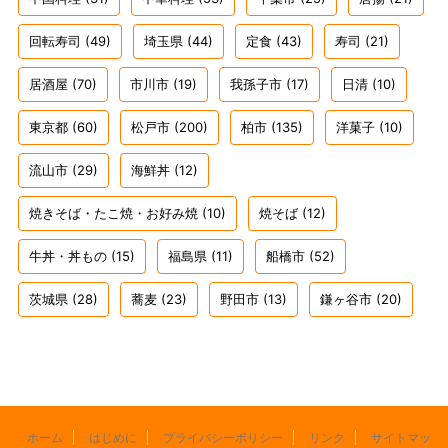
回転寿司
(49)
埼玉県
(44)
定食
(43)
寿司
(21)
居酒屋
(70)
市川市
(19)
我孫子市
(17)
日清
(10)
東京都
(60)
松戸市
(200)
柏市
(135)
洋菓子
(10)
流山市
(29)
海鮮丼
(12)
焼きそば・たこ焼・お好み焼
(10)
焼そば
(12)
牛丼・丼もの
(15)
福島県
(11)
船橋市
(52)
茨城県
(28)
蕎麦
(23)
野田市
(13)
鎌ヶ谷市
(20)
ホーム
はじめに
プライバシーポリシー
リンク
サイトマッ