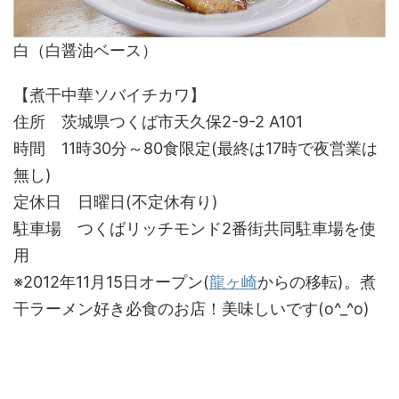
白（白醤油ベース）
【煮干中華ソバイチカワ】
住所 茨城県つくば市天久保2-9-2 A101
時間 11時30分～80食限定(最終は17時で夜営業は
無し)
定休日 日曜日(不定休有り)
駐車場 つくばリッチモンド2番街共同駐車場を使
用
※2012年11月15日オープン(
龍ヶ崎
からの移転)。煮
干ラーメン好き必食のお店！美味しいです(o^_^o)