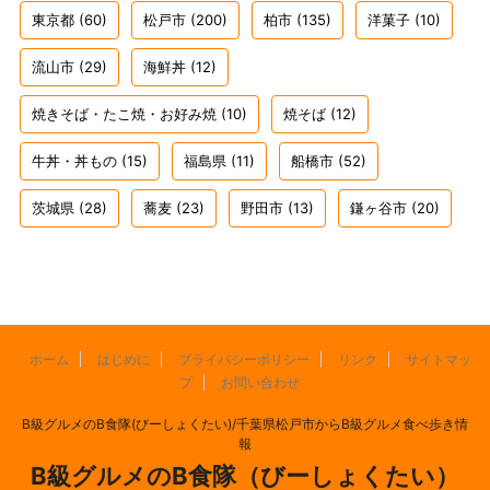
東京都
(60)
松戸市
(200)
柏市
(135)
洋菓子
(10)
流山市
(29)
海鮮丼
(12)
焼きそば・たこ焼・お好み焼
(10)
焼そば
(12)
牛丼・丼もの
(15)
福島県
(11)
船橋市
(52)
茨城県
(28)
蕎麦
(23)
野田市
(13)
鎌ヶ谷市
(20)
ホーム
はじめに
プライバシーポリシー
リンク
サイトマッ
プ
お問い合わせ
B級グルメのB食隊(びーしょくたい)/千葉県松戸市からB級グルメ食べ歩き情
報
B級グルメのB食隊（びーしょくたい）