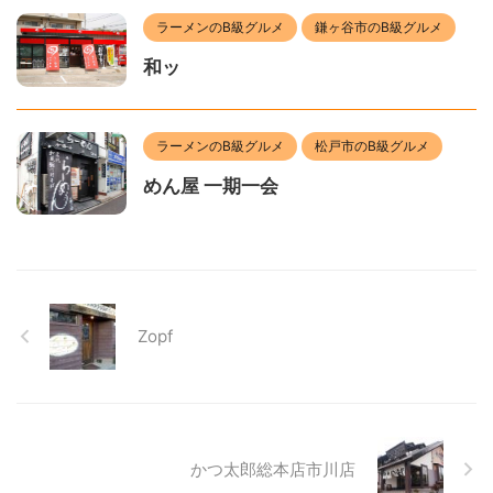
ラーメンのB級グルメ
鎌ヶ谷市のB級グルメ
和ッ
ラーメンのB級グルメ
松戸市のB級グルメ
めん屋 一期一会
Zopf
かつ太郎総本店市川店