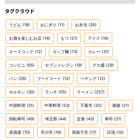
タグクラウド
うどん
(18)
おにぎり
(11)
お弁当
(35)
お酒を楽しむお店
(14)
もつ
(21)
アイス
(16)
エースコック
(12)
カップ麺
(73)
カレー
(31)
コンビニ
(65)
セブンイレブン
(19)
デカ盛
(29)
パン
(26)
フードコート
(12)
ペヤング
(12)
ホルモン
(30)
ランチ
(55)
ラーメン
(257)
中国料理
(31)
中華料理
(53)
千葉市
(25)
唐揚
(21)
回転寿司
(49)
埼玉県
(44)
定食
(43)
寿司
(21)
居酒屋
(70)
市川市
(19)
我孫子市
(17)
日清
(10)