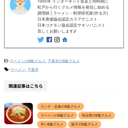
1995年 インターネット普及と同時期に
松戸から行くグルメ情報を発信し始める
調理師 | ラーメン・料理研究家(作る方)
日本唐揚協会認定カラアゲニスト
日本コナモン協会認定ヤキソバニスト
宜しくお願いします♪
-
ラーメンのB級グルメ
,
千葉市のB級グルメ
-
ラーメン
,
千葉市
関連記事はこちら
ランチ・定食のB級グルメ
ラーメンのB級グルメ
埼玉県のB級グルメ
辛いB級グルメ
餃子のB級グルメ