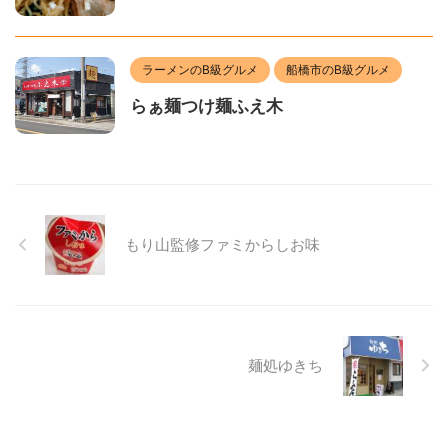
ラーメンのB級グルメ
船橋市のB級グルメ
らぁ麺つけ麺ふえ木
もり山監修ファミからしお味
麺処ゆきち