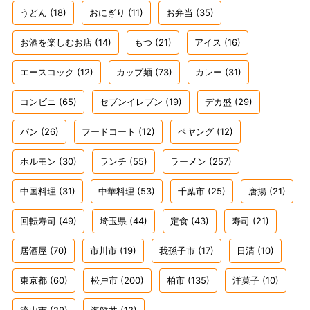
うどん
(18)
おにぎり
(11)
お弁当
(35)
お酒を楽しむお店
(14)
もつ
(21)
アイス
(16)
エースコック
(12)
カップ麺
(73)
カレー
(31)
コンビニ
(65)
セブンイレブン
(19)
デカ盛
(29)
パン
(26)
フードコート
(12)
ペヤング
(12)
ホルモン
(30)
ランチ
(55)
ラーメン
(257)
中国料理
(31)
中華料理
(53)
千葉市
(25)
唐揚
(21)
回転寿司
(49)
埼玉県
(44)
定食
(43)
寿司
(21)
居酒屋
(70)
市川市
(19)
我孫子市
(17)
日清
(10)
東京都
(60)
松戸市
(200)
柏市
(135)
洋菓子
(10)