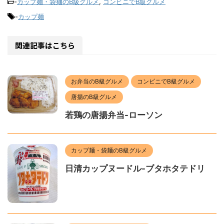
-
カップ麺・袋麺のB級グルメ
,
コンビニでB級グルメ
-
カップ麺
関連記事はこちら
お弁当のB級グルメ
コンビニでB級グルメ
唐揚のB級グルメ
若鶏の唐揚弁当-ローソン
カップ麺・袋麺のB級グルメ
日清カップヌードル-ブタホタテドリ