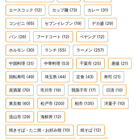
エースコック
(12)
カップ麺
(73)
カレー
(31)
コンビニ
(65)
セブンイレブン
(19)
デカ盛
(29)
パン
(26)
フードコート
(12)
ペヤング
(12)
ホルモン
(30)
ランチ
(55)
ラーメン
(257)
中国料理
(31)
中華料理
(53)
千葉市
(25)
唐揚
(21)
回転寿司
(49)
埼玉県
(44)
定食
(43)
寿司
(21)
居酒屋
(70)
市川市
(19)
我孫子市
(17)
日清
(10)
東京都
(60)
松戸市
(200)
柏市
(135)
洋菓子
(10)
流山市
(29)
海鮮丼
(12)
焼きそば・たこ焼・お好み焼
(10)
焼そば
(12)