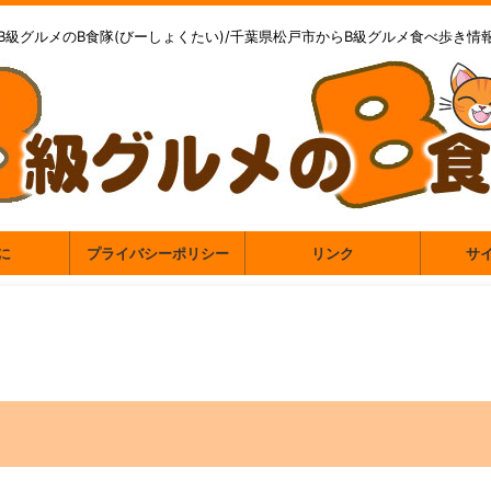
B級グルメのB食隊(びーしょくたい)/千葉県松戸市からB級グルメ食べ歩き情
に
プライバシーポリシー
リンク
サ