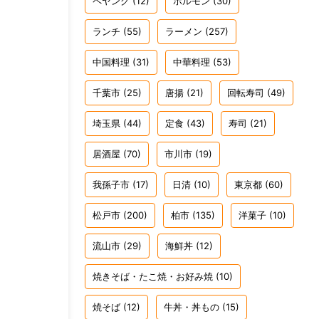
ペヤング
(12)
ホルモン
(30)
ランチ
(55)
ラーメン
(257)
中国料理
(31)
中華料理
(53)
千葉市
(25)
唐揚
(21)
回転寿司
(49)
埼玉県
(44)
定食
(43)
寿司
(21)
居酒屋
(70)
市川市
(19)
我孫子市
(17)
日清
(10)
東京都
(60)
松戸市
(200)
柏市
(135)
洋菓子
(10)
流山市
(29)
海鮮丼
(12)
焼きそば・たこ焼・お好み焼
(10)
焼そば
(12)
牛丼・丼もの
(15)