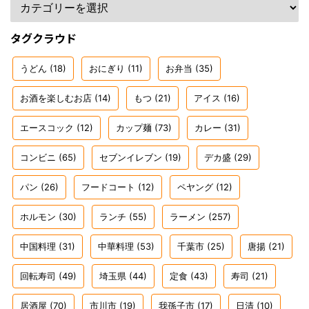
タグクラウド
うどん
(18)
おにぎり
(11)
お弁当
(35)
お酒を楽しむお店
(14)
もつ
(21)
アイス
(16)
エースコック
(12)
カップ麺
(73)
カレー
(31)
コンビニ
(65)
セブンイレブン
(19)
デカ盛
(29)
パン
(26)
フードコート
(12)
ペヤング
(12)
ホルモン
(30)
ランチ
(55)
ラーメン
(257)
中国料理
(31)
中華料理
(53)
千葉市
(25)
唐揚
(21)
回転寿司
(49)
埼玉県
(44)
定食
(43)
寿司
(21)
居酒屋
(70)
市川市
(19)
我孫子市
(17)
日清
(10)