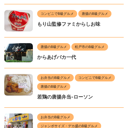
コンビニでB級グルメ
唐揚のB級グルメ
もり山監修ファミからしお味
唐揚のB級グルメ
松戸市のB級グルメ
からあげバカ一代
お弁当のB級グルメ
コンビニでB級グルメ
唐揚のB級グルメ
若鶏の唐揚弁当-ローソン
お弁当のB級グルメ
ジャンボサイズ・デカ盛のB級グルメ