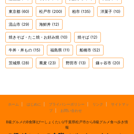
東京都
(60)
松戸市
(200)
柏市
(135)
洋菓子
(10)
流山市
(29)
海鮮丼
(12)
焼きそば・たこ焼・お好み焼
(10)
焼そば
(12)
牛丼・丼もの
(15)
福島県
(11)
船橋市
(52)
茨城県
(28)
蕎麦
(23)
野田市
(13)
鎌ヶ谷市
(20)
ホーム
はじめに
プライバシーポリシー
リンク
サイトマッ
プ
お問い合わせ
B級グルメのB食隊(びーしょくたい)/千葉県松戸市からB級グルメ食べ歩き情
報