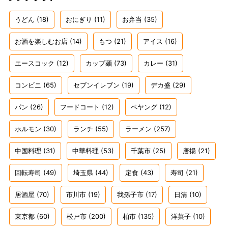
うどん
(18)
おにぎり
(11)
お弁当
(35)
お酒を楽しむお店
(14)
もつ
(21)
アイス
(16)
エースコック
(12)
カップ麺
(73)
カレー
(31)
コンビニ
(65)
セブンイレブン
(19)
デカ盛
(29)
パン
(26)
フードコート
(12)
ペヤング
(12)
ホルモン
(30)
ランチ
(55)
ラーメン
(257)
中国料理
(31)
中華料理
(53)
千葉市
(25)
唐揚
(21)
回転寿司
(49)
埼玉県
(44)
定食
(43)
寿司
(21)
居酒屋
(70)
市川市
(19)
我孫子市
(17)
日清
(10)
東京都
(60)
松戸市
(200)
柏市
(135)
洋菓子
(10)