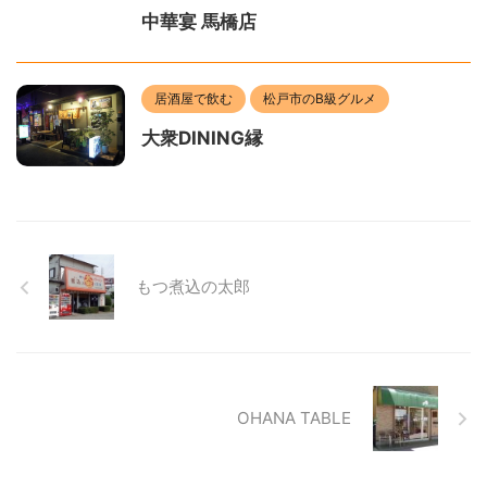
中華宴 馬橋店
居酒屋で飲む
松戸市のB級グルメ
大衆DINING縁
もつ煮込の太郎
OHANA TABLE