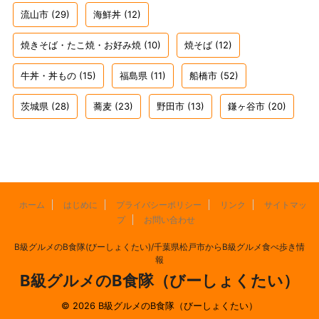
流山市
(29)
海鮮丼
(12)
焼きそば・たこ焼・お好み焼
(10)
焼そば
(12)
牛丼・丼もの
(15)
福島県
(11)
船橋市
(52)
茨城県
(28)
蕎麦
(23)
野田市
(13)
鎌ヶ谷市
(20)
ホーム
はじめに
プライバシーポリシー
リンク
サイトマッ
プ
お問い合わせ
B級グルメのB食隊(びーしょくたい)/千葉県松戸市からB級グルメ食べ歩き情
報
B級グルメのB食隊（びーしょくたい）
© 2026 B級グルメのB食隊（びーしょくたい）