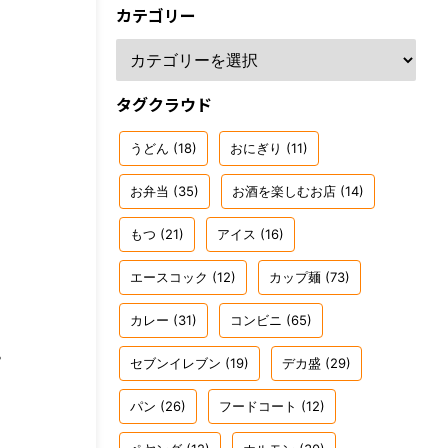
カテゴリー
タグクラウド
うどん
(18)
おにぎり
(11)
お弁当
(35)
お酒を楽しむお店
(14)
もつ
(21)
アイス
(16)
エースコック
(12)
カップ麺
(73)
カレー
(31)
コンビニ
(65)
。
セブンイレブン
(19)
デカ盛
(29)
パン
(26)
フードコート
(12)