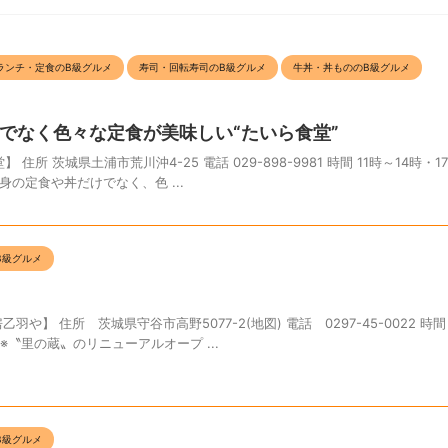
ランチ・定食のB級グルメ
寿司・回転寿司のB級グルメ
牛丼・丼もののB級グルメ
でなく色々な定食が美味しい“たいら食堂”
所 茨城県土浦市荒川沖4-25 電話 029-898-9981 時間 11時～14時・1
刺身の定食や丼だけでなく、色 ...
B級グルメ
羽や】 住所 茨城県守谷市高野5077-2(地図) 電話 0297-45-0022 時間
※〝里の蔵〟のリニューアルオープ ...
B級グルメ