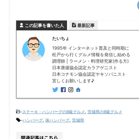
この記事を書いた人
最新記事
たいちょ
1995年 インターネット普及と同時期に
松戸から行くグルメ情報を発信し始める
調理師 | ラーメン・料理研究家(作る方)
日本唐揚協会認定カラアゲニスト
日本コナモン協会認定ヤキソバニスト
宜しくお願いします♪
-
ステーキ・ハンバーグのB級グルメ
,
茨城県のB級グルメ
-
ハンバーグ
,
俵ハンバーグ
,
茨城県
関連記事はこちら