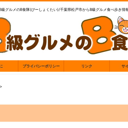
B級グルメのB食隊(びーしょくたい)/千葉県松戸市からB級グルメ食べ歩き情
に
プライバシーポリシー
リンク
サ
>