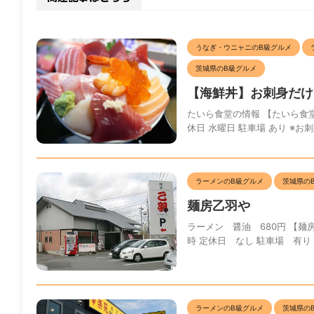
うなぎ・ウニャニのB級グルメ
茨城県のB級グルメ
【海鮮丼】お刺身だけ
たいら食堂の情報 【たいら食堂】 住
休日 水曜日 駐車場 あり ※お
ラーメンのB級グルメ
茨城県の
麺房乙羽や
ラーメン 醤油 680円 【麺房乙
時 定休日 なし 駐車場 有り 
ラーメンのB級グルメ
茨城県の