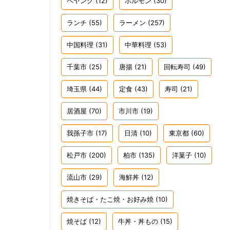
ペヤング
(12)
ホルモン
(30)
ランチ
(55)
ラーメン
(257)
中国料理
(31)
中華料理
(53)
千葉市
(25)
唐揚
(21)
回転寿司
(49)
埼玉県
(44)
定食
(43)
寿司
(21)
居酒屋
(70)
市川市
(19)
我孫子市
(17)
日清
(10)
東京都
(60)
松戸市
(200)
柏市
(135)
洋菓子
(10)
流山市
(29)
海鮮丼
(12)
焼きそば・たこ焼・お好み焼
(10)
焼そば
(12)
牛丼・丼もの
(15)