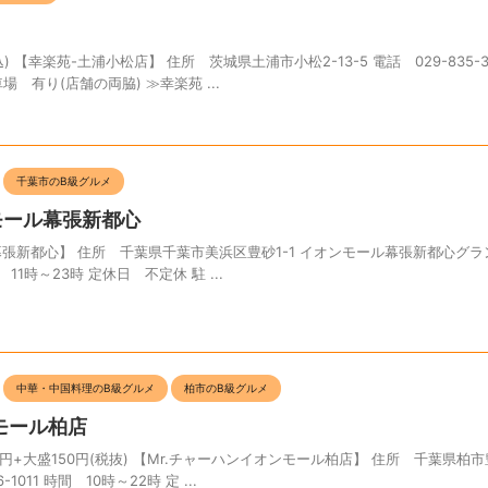
 【幸楽苑-土浦小松店】 住所 茨城県土浦市小松2-13-5 電話 029-835-
場 有り(店舗の両脇) ≫幸楽苑 ...
千葉市のB級グルメ
オンモール幕張新都心
ール幕張新都心】 住所 千葉県千葉市美浜区豊砂1-1 イオンモール幕張新都心グ
間 11時～23時 定休日 不定休 駐 ...
中華・中国料理のB級グルメ
柏市のB級グルメ
モール柏店
+大盛150円(税抜) 【Mr.チャーハンイオンモール柏店】 住所 千葉県柏市豊
011 時間 10時～22時 定 ...