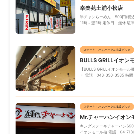
幸楽苑土浦小松店
半チャンらーめん 500円(税込)
11時～翌2時 定休日 無休 駐車
ステーキ・ハンバーグのB級グルメ
BULLS GRILLイ
【BULLS GRILLイオンモ
Ｆ 電話 043-350-3585 時
ステーキ・ハンバーグのB級グルメ
Mr.チャーハンイオン
キングステーキチャーハン690円
イオンモール柏 電話 04-7136-1