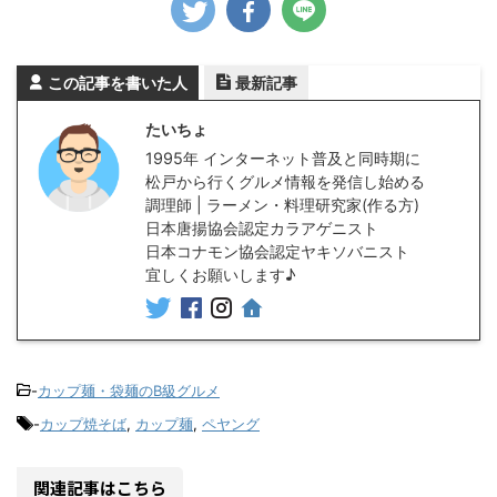
この記事を書いた人
最新記事
たいちょ
1995年 インターネット普及と同時期に
松戸から行くグルメ情報を発信し始める
調理師 | ラーメン・料理研究家(作る方)
日本唐揚協会認定カラアゲニスト
日本コナモン協会認定ヤキソバニスト
宜しくお願いします♪
-
カップ麺・袋麺のB級グルメ
-
カップ焼そば
,
カップ麺
,
ペヤング
関連記事はこちら