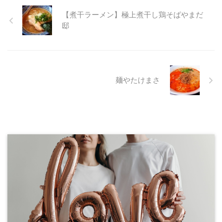
【煮干ラーメン】極上煮干し鶏そばやまだ
邸
麺やたけまさ