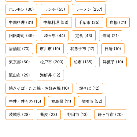
ホルモン
(30)
ランチ
(55)
ラーメン
(257)
中国料理
(31)
中華料理
(53)
千葉市
(25)
唐揚
(21)
回転寿司
(49)
埼玉県
(44)
定食
(43)
寿司
(21)
居酒屋
(70)
市川市
(19)
我孫子市
(17)
日清
(10)
東京都
(60)
松戸市
(200)
柏市
(135)
洋菓子
(10)
流山市
(29)
海鮮丼
(12)
焼きそば・たこ焼・お好み焼
(10)
焼そば
(12)
牛丼・丼もの
(15)
福島県
(11)
船橋市
(52)
茨城県
(28)
蕎麦
(23)
野田市
(13)
鎌ヶ谷市
(20)