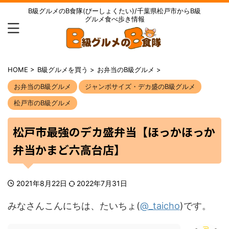
B級グルメのB食隊(びーしょくたい)/千葉県松戸市からB級
グルメ食べ歩き情報
HOME
>
B級グルメを買う
>
お弁当のB級グルメ
>
お弁当のB級グルメ
ジャンボサイズ・デカ盛のB級グルメ
松戸市のB級グルメ
松戸市最強のデカ盛弁当【ほっかほっか
弁当かまど六高台店】
2021年8月22日
2022年7月31日
みなさんこんにちは、たいちょ(
@_taicho
)です。