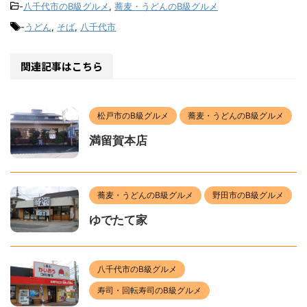
-
八千代市のB級グルメ
,
蕎麦・うどんのB級グルメ
-
うどん
,
そば
,
八千代市
関連記事はこちら
松戸市のB級グルメ
蕎麦・うどんのB級グルメ
満留賀本店
蕎麦・うどんのB級グルメ
野田市のB級グルメ
ゆでたて家
八千代市のB級グルメ
寿司・回転寿司のB級グルメ