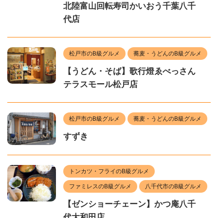
北陸富山回転寿司かいおう千葉八千
代店
松戸市のB級グルメ
蕎麦・うどんのB級グルメ
【うどん・そば】歌行燈ゑべっさん
テラスモール松戸店
松戸市のB級グルメ
蕎麦・うどんのB級グルメ
すずき
トンカツ・フライのB級グルメ
ファミレスのB級グルメ
八千代市のB級グルメ
【ゼンショーチェーン】かつ庵八千
代大和田店