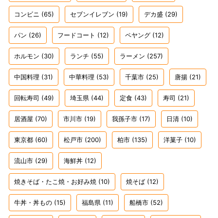
コンビニ
(65)
セブンイレブン
(19)
デカ盛
(29)
パン
(26)
フードコート
(12)
ペヤング
(12)
ホルモン
(30)
ランチ
(55)
ラーメン
(257)
中国料理
(31)
中華料理
(53)
千葉市
(25)
唐揚
(21)
回転寿司
(49)
埼玉県
(44)
定食
(43)
寿司
(21)
居酒屋
(70)
市川市
(19)
我孫子市
(17)
日清
(10)
東京都
(60)
松戸市
(200)
柏市
(135)
洋菓子
(10)
流山市
(29)
海鮮丼
(12)
焼きそば・たこ焼・お好み焼
(10)
焼そば
(12)
牛丼・丼もの
(15)
福島県
(11)
船橋市
(52)