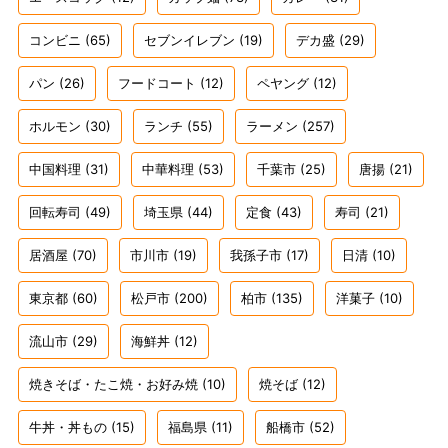
コンビニ
(65)
セブンイレブン
(19)
デカ盛
(29)
パン
(26)
フードコート
(12)
ペヤング
(12)
ホルモン
(30)
ランチ
(55)
ラーメン
(257)
中国料理
(31)
中華料理
(53)
千葉市
(25)
唐揚
(21)
回転寿司
(49)
埼玉県
(44)
定食
(43)
寿司
(21)
居酒屋
(70)
市川市
(19)
我孫子市
(17)
日清
(10)
東京都
(60)
松戸市
(200)
柏市
(135)
洋菓子
(10)
流山市
(29)
海鮮丼
(12)
焼きそば・たこ焼・お好み焼
(10)
焼そば
(12)
牛丼・丼もの
(15)
福島県
(11)
船橋市
(52)