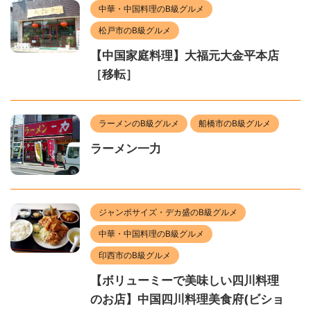
中華・中国料理のB級グルメ
松戸市のB級グルメ
【中国家庭料理】大福元大金平本店
［移転］
ラーメンのB級グルメ
船橋市のB級グルメ
ラーメン一力
ジャンボサイズ・デカ盛のB級グルメ
中華・中国料理のB級グルメ
印西市のB級グルメ
【ボリューミーで美味しい四川料理
のお店】中国四川料理美食府(ビショ