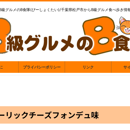
B級グルメのB食隊(びーしょくたい)/千葉県松戸市からB級グルメ食べ歩き情
に
プライバシーポリシー
リンク
サ
ーリックチーズフォンデュ味