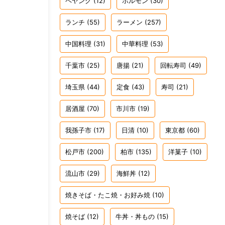
ペヤング
(12)
ホルモン
(30)
ランチ
(55)
ラーメン
(257)
中国料理
(31)
中華料理
(53)
千葉市
(25)
唐揚
(21)
回転寿司
(49)
埼玉県
(44)
定食
(43)
寿司
(21)
居酒屋
(70)
市川市
(19)
我孫子市
(17)
日清
(10)
東京都
(60)
松戸市
(200)
柏市
(135)
洋菓子
(10)
流山市
(29)
海鮮丼
(12)
焼きそば・たこ焼・お好み焼
(10)
焼そば
(12)
牛丼・丼もの
(15)