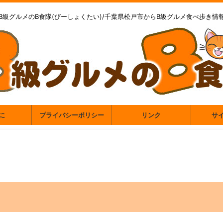
B級グルメのB食隊(びーしょくたい)/千葉県松戸市からB級グルメ食べ歩き情
に
プライバシーポリシー
リンク
サ