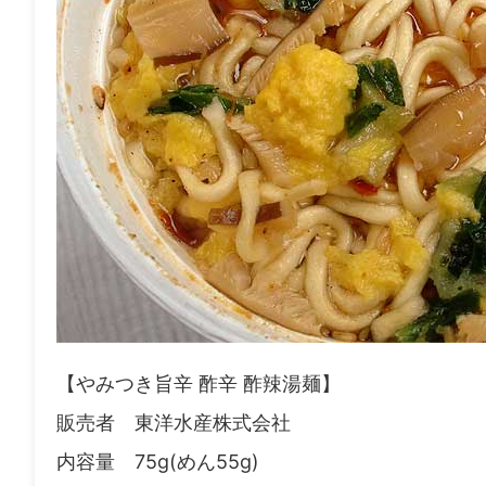
【やみつき旨辛 酢辛 酢辣湯麺】
販売者 東洋水産株式会社
内容量 75g(めん55g)