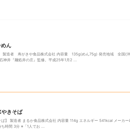
ーめん
製造者 寿がきや食品株式会社 内容量 135g(めん75g) 発売地域 全国(沖
石神井『麺処井の庄』監修。平成25年1月2 ...
Xやきそば
】 製造者 まるか食品株式会社 内容量 114g エネルギー 541kcal メーカ
待ち時間 3分 ※「1人でお ...