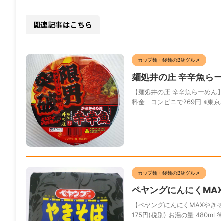
関連記事はこちら
カップ麺・袋麺のB級グルメ
麺処井の庄 辛辛魚ら
【麺処井の庄 辛辛魚らーめん】 
料金 コンビニで269円 ※東京
カップ麺・袋麺のB級グルメ
ペヤングにんにくMA
【ペヤングにんにくMAXやきそば
175円(税別) お湯の量 480ml 