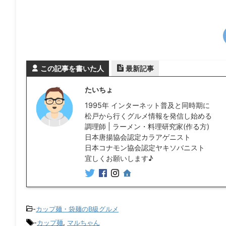
この記事を書いた人
最新記事
たいちょ
1995年 インターネット普及と同時期に
松戸から行くグルメ情報を発信し始める
調理師 | ラーメン・料理研究家(作る方)
日本唐揚協会認定カラアゲニスト
日本コナモン協会認定ヤキソバニスト
宜しくお願いします♪
-
カップ麺・袋麺のB級グルメ
-
カップ麺
,
マルちゃん