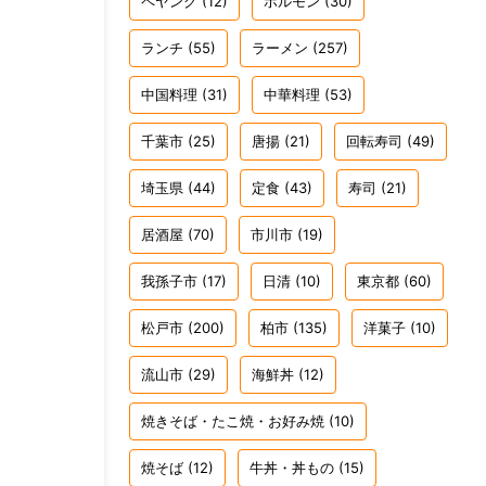
ペヤング
(12)
ホルモン
(30)
ランチ
(55)
ラーメン
(257)
中国料理
(31)
中華料理
(53)
千葉市
(25)
唐揚
(21)
回転寿司
(49)
埼玉県
(44)
定食
(43)
寿司
(21)
居酒屋
(70)
市川市
(19)
我孫子市
(17)
日清
(10)
東京都
(60)
松戸市
(200)
柏市
(135)
洋菓子
(10)
流山市
(29)
海鮮丼
(12)
焼きそば・たこ焼・お好み焼
(10)
焼そば
(12)
牛丼・丼もの
(15)