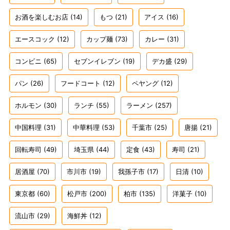
お酒を楽しむお店
(14)
もつ
(21)
アイス
(16)
エースコック
(12)
カップ麺
(73)
カレー
(31)
コンビニ
(65)
セブンイレブン
(19)
デカ盛
(29)
パン
(26)
フードコート
(12)
ペヤング
(12)
ホルモン
(30)
ランチ
(55)
ラーメン
(257)
中国料理
(31)
中華料理
(53)
千葉市
(25)
唐揚
(21)
回転寿司
(49)
埼玉県
(44)
定食
(43)
寿司
(21)
居酒屋
(70)
市川市
(19)
我孫子市
(17)
日清
(10)
東京都
(60)
松戸市
(200)
柏市
(135)
洋菓子
(10)
流山市
(29)
海鮮丼
(12)