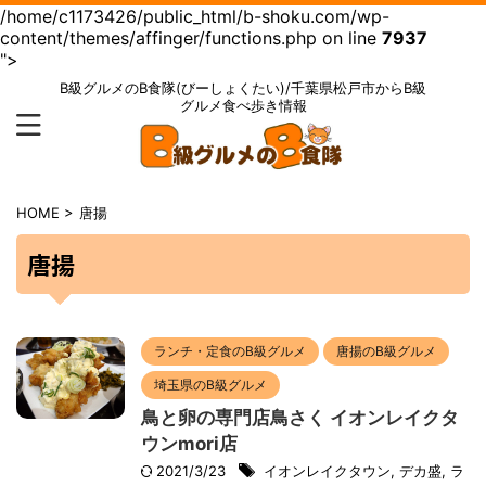
/home/c1173426/public_html/b-shoku.com/wp-
content/themes/affinger/functions.php on line
7937
">
B級グルメのB食隊(びーしょくたい)/千葉県松戸市からB級
グルメ食べ歩き情報
HOME
>
唐揚
唐揚
ランチ・定食のB級グルメ
唐揚のB級グルメ
埼玉県のB級グルメ
鳥と卵の専門店鳥さく イオンレイクタ
ウンmori店
2021/3/23
イオンレイクタウン
,
デカ盛
,
ラ