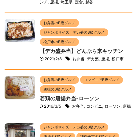
ンチ
,
唐揚
,
埼玉県
,
定食
,
越谷
お弁当のB級グルメ
ジャンボサイズ・デカ盛のB級グルメ
松戸市のB級グルメ
【デカ盛弁当】どんぶら来キッチン
2021/2/8
お弁当
,
デカ盛
,
唐揚
,
松戸市
お弁当のB級グルメ
コンビニでB級グルメ
唐揚のB級グルメ
若鶏の唐揚弁当-ローソン
2016/3/5
お弁当
,
コンビニ
,
ローソン
,
唐揚
ジャンボサイズ・デカ盛のB級グルメ
唐揚のB級グルメ
我孫子市のB級グルメ