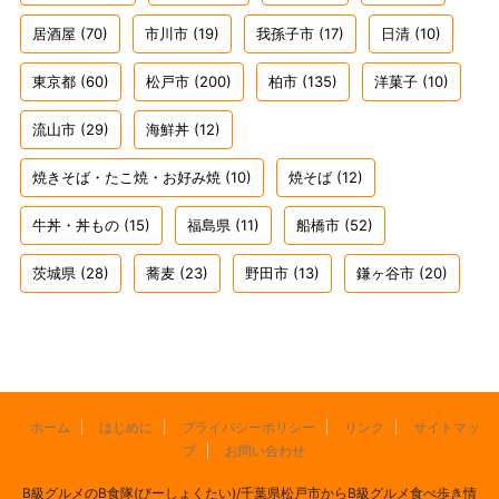
居酒屋
(70)
市川市
(19)
我孫子市
(17)
日清
(10)
東京都
(60)
松戸市
(200)
柏市
(135)
洋菓子
(10)
流山市
(29)
海鮮丼
(12)
焼きそば・たこ焼・お好み焼
(10)
焼そば
(12)
牛丼・丼もの
(15)
福島県
(11)
船橋市
(52)
茨城県
(28)
蕎麦
(23)
野田市
(13)
鎌ヶ谷市
(20)
ホーム
はじめに
プライバシーポリシー
リンク
サイトマッ
プ
お問い合わせ
B級グルメのB食隊(びーしょくたい)/千葉県松戸市からB級グルメ食べ歩き情