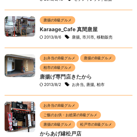
唐揚のB級グルメ
Karaage_Cafe 真間唐屋
2013/8/6
唐揚
,
市川市
,
移動販売
お弁当のB級グルメ
唐揚のB級グルメ
柏市のB級グルメ
唐揚げ専門店きたから
2013/8/2
お弁当
,
唐揚
,
柏市
お弁当のB級グルメ
ご飯のお供・お総菜のB級グルメ
唐揚のB級グルメ
松戸市のB級グルメ
からあげ縁松戸店