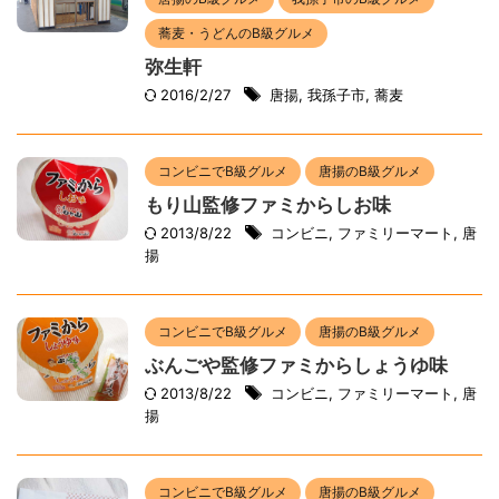
蕎麦・うどんのB級グルメ
弥生軒
2016/2/27
唐揚
,
我孫子市
,
蕎麦
コンビニでB級グルメ
唐揚のB級グルメ
もり山監修ファミからしお味
2013/8/22
コンビニ
,
ファミリーマート
,
唐
揚
コンビニでB級グルメ
唐揚のB級グルメ
ぶんごや監修ファミからしょうゆ味
2013/8/22
コンビニ
,
ファミリーマート
,
唐
揚
コンビニでB級グルメ
唐揚のB級グルメ