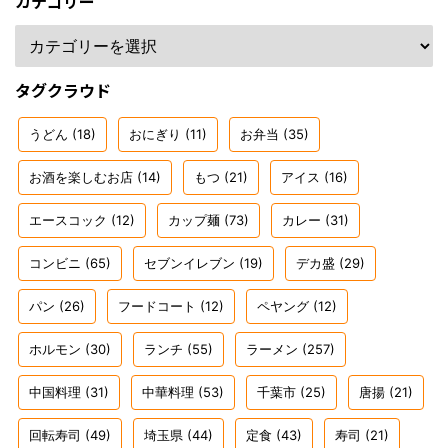
カテゴリー
タグクラウド
うどん
(18)
おにぎり
(11)
お弁当
(35)
お酒を楽しむお店
(14)
もつ
(21)
アイス
(16)
エースコック
(12)
カップ麺
(73)
カレー
(31)
コンビニ
(65)
セブンイレブン
(19)
デカ盛
(29)
パン
(26)
フードコート
(12)
ペヤング
(12)
ホルモン
(30)
ランチ
(55)
ラーメン
(257)
中国料理
(31)
中華料理
(53)
千葉市
(25)
唐揚
(21)
回転寿司
(49)
埼玉県
(44)
定食
(43)
寿司
(21)