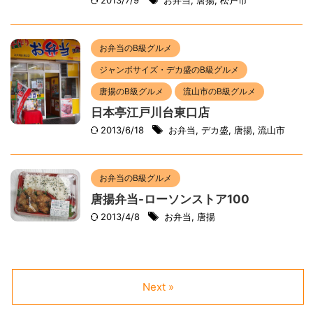
2013/7/9
お弁当
,
唐揚
,
松戸市
お弁当のB級グルメ
ジャンボサイズ・デカ盛のB級グルメ
唐揚のB級グルメ
流山市のB級グルメ
日本亭江戸川台東口店
2013/6/18
お弁当
,
デカ盛
,
唐揚
,
流山市
お弁当のB級グルメ
唐揚弁当-ローソンストア100
2013/4/8
お弁当
,
唐揚
Next »