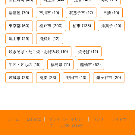
居酒屋
(70)
市川市
(19)
我孫子市
(17)
日清
(10)
東京都
(60)
松戸市
(200)
柏市
(135)
洋菓子
(10)
流山市
(29)
海鮮丼
(12)
焼きそば・たこ焼・お好み焼
(10)
焼そば
(12)
牛丼・丼もの
(15)
福島県
(11)
船橋市
(52)
茨城県
(28)
蕎麦
(23)
野田市
(13)
鎌ヶ谷市
(20)
ホーム
はじめに
プライバシーポリシー
リンク
サイトマッ
プ
お問い合わせ