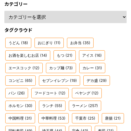
カテゴリー
タグクラウド
うどん
(18)
おにぎり
(11)
お弁当
(35)
お酒を楽しむお店
(14)
もつ
(21)
アイス
(16)
エースコック
(12)
カップ麺
(73)
カレー
(31)
コンビニ
(65)
セブンイレブン
(19)
デカ盛
(29)
パン
(26)
フードコート
(12)
ペヤング
(12)
ホルモン
(30)
ランチ
(55)
ラーメン
(257)
中国料理
(31)
中華料理
(53)
千葉市
(25)
唐揚
(21)
回転寿司
(49)
埼玉県
(44)
定食
(43)
寿司
(21)