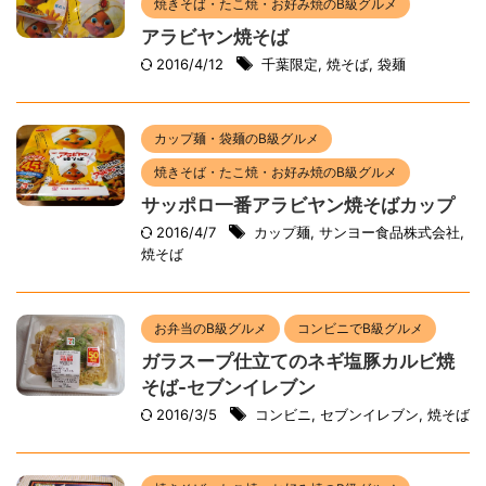
焼きそば・たこ焼・お好み焼のB級グルメ
アラビヤン焼そば
2016/4/12
千葉限定
,
焼そば
,
袋麺
カップ麺・袋麺のB級グルメ
焼きそば・たこ焼・お好み焼のB級グルメ
サッポロ一番アラビヤン焼そばカップ
2016/4/7
カップ麺
,
サンヨー食品株式会社
,
焼そば
お弁当のB級グルメ
コンビニでB級グルメ
ガラスープ仕立てのネギ塩豚カルビ焼
そば-セブンイレブン
2016/3/5
コンビニ
,
セブンイレブン
,
焼そば