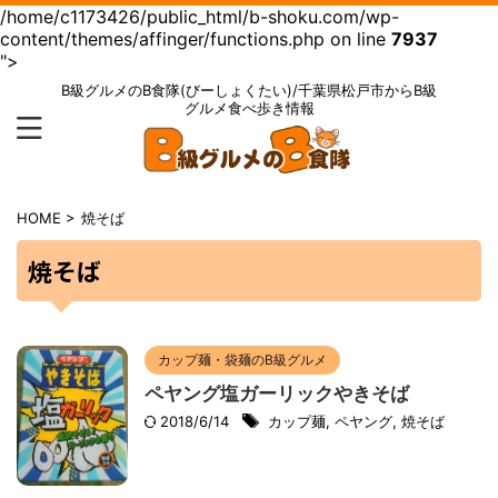
/home/c1173426/public_html/b-shoku.com/wp-
content/themes/affinger/functions.php on line
7937
">
B級グルメのB食隊(びーしょくたい)/千葉県松戸市からB級
グルメ食べ歩き情報
HOME
>
焼そば
焼そば
カップ麺・袋麺のB級グルメ
ペヤング塩ガーリックやきそば
2018/6/14
カップ麺
,
ペヤング
,
焼そば