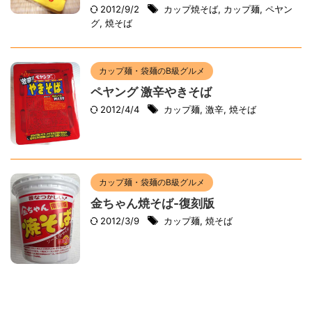
2012/9/2
カップ焼そば
,
カップ麺
,
ペヤン
グ
,
焼そば
カップ麺・袋麺のB級グルメ
ペヤング 激辛やきそば
2012/4/4
カップ麺
,
激辛
,
焼そば
カップ麺・袋麺のB級グルメ
金ちゃん焼そば-復刻版
2012/3/9
カップ麺
,
焼そば