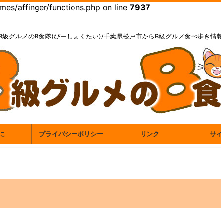
es/affinger/functions.php on line
7937
B級グルメのB食隊(びーしょくたい)/千葉県松戸市からB級グルメ食べ歩き情
に
プライバシーポリシー
リンク
サ