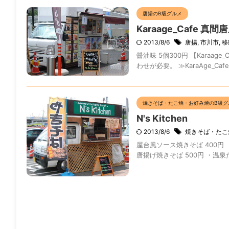
唐揚のB級グルメ
Karaage_Cafe 真間
2013/8/6
唐揚
,
市川市
,
移
醤油味 5個300円 【Kara
わせが必要。 ≫KaraAge_C
焼きそば・たこ焼・お好み焼のB級グ
N's Kitchen
2013/8/6
焼きそば・たこ
屋台風ソース焼きそば 400円 【
唐揚げ焼きそば 500円 ・温泉