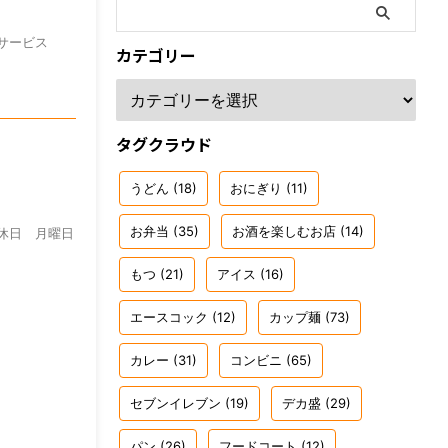
盛サービス
カテゴリー
タグクラウド
うどん
(18)
おにぎり
(11)
お弁当
(35)
お酒を楽しむお店
(14)
 定休日 月曜日
もつ
(21)
アイス
(16)
エースコック
(12)
カップ麺
(73)
カレー
(31)
コンビニ
(65)
セブンイレブン
(19)
デカ盛
(29)
パン
(26)
フードコート
(12)