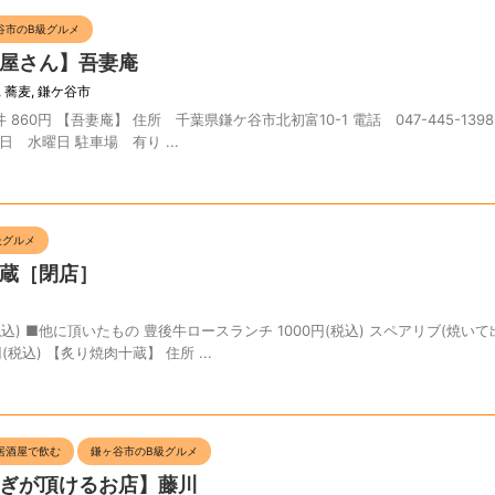
谷市のB級グルメ
屋さん】吾妻庵
,
蕎麦
,
鎌ケ谷市
 860円 【吾妻庵】 住所 千葉県鎌ケ谷市北初富10-1 電話 047-445-1398
休日 水曜日 駐車場 有り ...
級グルメ
蔵［閉店］
税込) ■他に頂いたもの 豊後牛ロースランチ 1000円(税込) スペアリブ(焼いて
円(税込) 【炙り焼肉十蔵】 住所 ...
居酒屋で飲む
鎌ヶ谷市のB級グルメ
ぎが頂けるお店】藤川