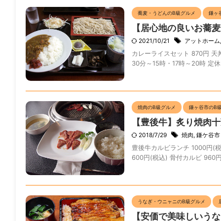
蕎麦・うどんのB級グルメ
鎌ヶ
【居心地の良いお蕎麦
2021/10/21
アットホーム
カレーライスセット 870円 天丼
30分～15時・17時～20時 定
焼肉のB級グルメ
鎌ヶ谷市のB
【豊後牛】炙り焼肉十
2018/7/29
焼肉
,
鎌ケ谷市
豊後牛カルビランチ 1000円(
600円(税込) 骨付カルビ 960
うなぎ・ウニャニのB級グルメ
【安価で美味しいうな