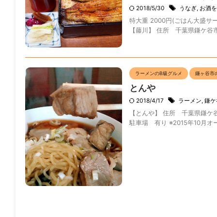
2018/5/30
うなぎ
,
お酒を
特大重 2000円(ごはん大盛サ
【藤川】 住所 千葉県鎌ケ谷市南初富
ラーメンのB級グルメ
鎌ヶ谷市
とんや
2018/4/17
ラーメン
,
鎌ケ
【とんや】 住所 千葉県鎌ケ谷市北
駐車場 有り ※2015年10月オ