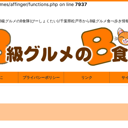
es/affinger/functions.php on line
7937
B級グルメのB食隊(びーしょくたい)/千葉県松戸市からB級グルメ食べ歩き情
に
プライバシーポリシー
リンク
サ