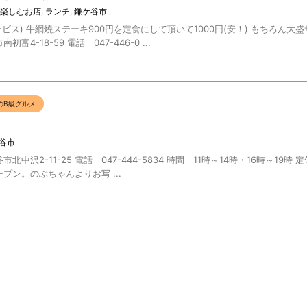
楽しむお店
,
ランチ
,
鎌ケ谷市
ービス) 牛網焼ステーキ900円を定食にして頂いて1000円(安！) もちろん大
4-18-59 電話 047-446-0 ...
のB級グルメ
谷市
中沢2-11-25 電話 047-444-5834 時間 11時～14時・16時～19時
ープン。のぶちゃんよりお写 ...