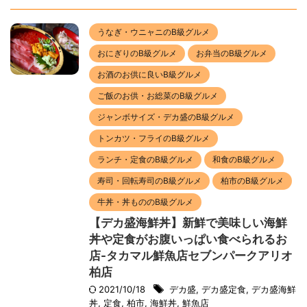
うなぎ・ウニャニのB級グルメ
おにぎりのB級グルメ
お弁当のB級グルメ
お酒のお供に良いB級グルメ
ご飯のお供・お総菜のB級グルメ
ジャンボサイズ・デカ盛のB級グルメ
トンカツ・フライのB級グルメ
ランチ・定食のB級グルメ
和食のB級グルメ
寿司・回転寿司のB級グルメ
柏市のB級グルメ
牛丼・丼もののB級グルメ
【デカ盛海鮮丼】新鮮で美味しい海鮮
丼や定食がお腹いっぱい食べられるお
店-タカマル鮮魚店セブンパークアリオ
柏店
2021/10/18
デカ盛
,
デカ盛定食
,
デカ盛海鮮
丼
,
定食
,
柏市
,
海鮮丼
,
鮮魚店