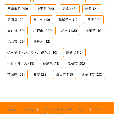
回転寿司
(49)
埼玉県
(44)
定食
(43)
寿司
(21)
居酒屋
(70)
市川市
(19)
我孫子市
(17)
日清
(10)
東京都
(60)
松戸市
(200)
柏市
(135)
洋菓子
(10)
流山市
(29)
海鮮丼
(12)
焼きそば・たこ焼・お好み焼
(10)
焼そば
(12)
牛丼・丼もの
(15)
福島県
(11)
船橋市
(52)
茨城県
(28)
蕎麦
(23)
野田市
(13)
鎌ヶ谷市
(20)
ホーム
はじめに
プライバシーポリシー
リンク
サイトマッ