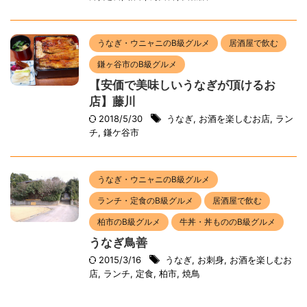
うなぎ・ウニャニのB級グルメ
居酒屋で飲む
鎌ヶ谷市のB級グルメ
【安価で美味しいうなぎが頂けるお
店】藤川
2018/5/30
うなぎ
,
お酒を楽しむお店
,
ラン
チ
,
鎌ケ谷市
うなぎ・ウニャニのB級グルメ
ランチ・定食のB級グルメ
居酒屋で飲む
柏市のB級グルメ
牛丼・丼もののB級グルメ
うなぎ鳥善
2015/3/16
うなぎ
,
お刺身
,
お酒を楽しむお
店
,
ランチ
,
定食
,
柏市
,
焼鳥