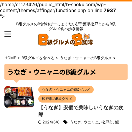
/home/c1173426/public_html/b-shoku.com/wp-
content/themes/affinger/functions.php on line
7937
">
B級グルメのB食隊(びーしょくたい)/千葉県松戸市からB級
グルメ食べ歩き情報
HOME
>
B級グルメを食べる
>
うなぎ・ウニャニのB級グルメ
>
うなぎ・ウニャニのB級グルメ
うなぎ・ウニャニのB級グルメ
松戸市のB級グルメ
【うなぎ】安価で美味しいうなぎの次
郎
2024/6/8
うなぎ
,
ウニャニ
,
松戸市
,
鰻