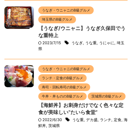
うなぎ・ウニャニのB級グルメ
埼玉県のB級グルメ
【うなぎ/ウニャニ】うなぎ久保田でう
な重特上
2023/7/15
うなぎ
,
うな重
,
うにゃに
,
埼玉
県
うなぎ・ウニャニのB級グルメ
ランチ・定食のB級グルメ
寿司・回転寿司のB級グルメ
牛丼・丼もののB級グルメ
茨城県のB級グルメ
【海鮮丼】お刺身だけでなく色々な定
食が美味しい“たいら食堂”
2022/6/30
うな重
,
デカ盛
,
ランチ
,
定食
,
海
鮮丼
,
茨城県