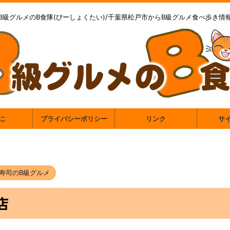
B級グルメのB食隊(びーしょくたい)/千葉県松戸市からB級グルメ食べ歩き情
に
プライバシーポリシー
リンク
サ
寿司のB級グルメ
店