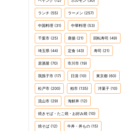
ペヤング
(12)
ホルモン
(30)
ランチ
(55)
ラーメン
(257)
中国料理
(31)
中華料理
(53)
千葉市
(25)
唐揚
(21)
回転寿司
(49)
埼玉県
(44)
定食
(43)
寿司
(21)
居酒屋
(70)
市川市
(19)
我孫子市
(17)
日清
(10)
東京都
(60)
松戸市
(200)
柏市
(135)
洋菓子
(10)
流山市
(29)
海鮮丼
(12)
焼きそば・たこ焼・お好み焼
(10)
焼そば
(12)
牛丼・丼もの
(15)