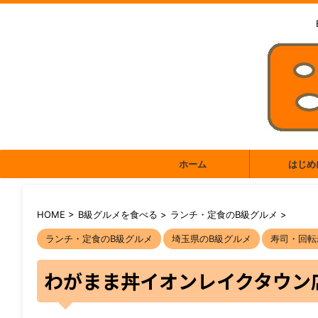
ホーム
はじめ
HOME
>
B級グルメを食べる
>
ランチ・定食のB級グルメ
>
ランチ・定食のB級グルメ
埼玉県のB級グルメ
寿司・回転
わがまま丼イオンレイクタウン