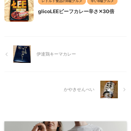
レトルト食品のB級グルメ
辛いB級グルメ
glicoLEEビーフカレー辛さ✕30倍
伊達鶏キーマカレー
かやきせんべい