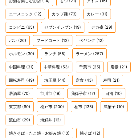
お酒を楽しむお店
(14)
もつ
(21)
アイス
(16)
エースコック
(12)
カップ麺
(73)
カレー
(31)
コンビニ
(65)
セブンイレブン
(19)
デカ盛
(29)
パン
(26)
フードコート
(12)
ペヤング
(12)
ホルモン
(30)
ランチ
(55)
ラーメン
(257)
中国料理
(31)
中華料理
(53)
千葉市
(25)
唐揚
(21)
回転寿司
(49)
埼玉県
(44)
定食
(43)
寿司
(21)
居酒屋
(70)
市川市
(19)
我孫子市
(17)
日清
(10)
東京都
(60)
松戸市
(200)
柏市
(135)
洋菓子
(10)
流山市
(29)
海鮮丼
(12)
焼きそば・たこ焼・お好み焼
(10)
焼そば
(12)