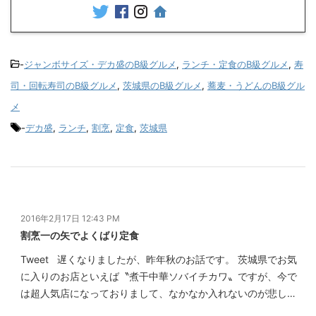
-
ジャンボサイズ・デカ盛のB級グルメ
,
ランチ・定食のB級グルメ
,
寿
司・回転寿司のB級グルメ
,
茨城県のB級グルメ
,
蕎麦・うどんのB級グル
メ
-
デカ盛
,
ランチ
,
割烹
,
定食
,
茨城県
2016年2月17日 12:43 PM
割烹一の矢でよくばり定食
Tweet 遅くなりましたが、昨年秋のお話です。 茨城県でお気
に入りのお店といえば〝煮干中華ソバイチカワ〟ですが、今で
は超人気店になっておりまして、なかなか入れないのが悲し…