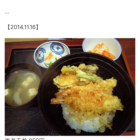
…
【2014.11.16】