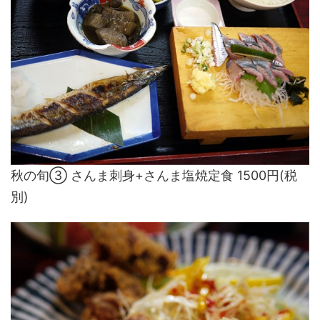
秋の旬③ さんま刺身+さんま塩焼定食 1500円(税
別)