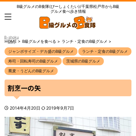
B級グルメのB食隊(びーしょくたい)/千葉県松戸市からB級
グルメ食べ歩き情報
B-shoku
HOME
>
B級グルメを食べる
>
ランチ・定食のB級グルメ
>
blog
ジャンボサイズ・デカ盛のB級グルメ
ランチ・定食のB級グルメ
寿司・回転寿司のB級グルメ
茨城県のB級グルメ
蕎麦・うどんのB級グルメ
割烹一の矢
2014年4月20日
2019年9月7日