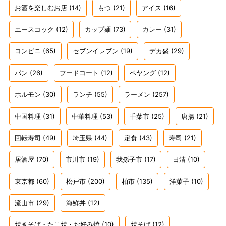
お酒を楽しむお店
(14)
もつ
(21)
アイス
(16)
エースコック
(12)
カップ麺
(73)
カレー
(31)
コンビニ
(65)
セブンイレブン
(19)
デカ盛
(29)
パン
(26)
フードコート
(12)
ペヤング
(12)
ホルモン
(30)
ランチ
(55)
ラーメン
(257)
中国料理
(31)
中華料理
(53)
千葉市
(25)
唐揚
(21)
回転寿司
(49)
埼玉県
(44)
定食
(43)
寿司
(21)
居酒屋
(70)
市川市
(19)
我孫子市
(17)
日清
(10)
東京都
(60)
松戸市
(200)
柏市
(135)
洋菓子
(10)
流山市
(29)
海鮮丼
(12)
焼きそば・たこ焼・お好み焼
(10)
焼そば
(12)