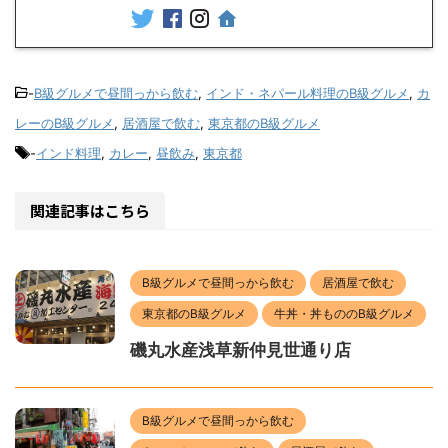
-
B級グルメで昼間っから飲む
,
インド・ネパール料理のB級グルメ
,
カ
レーのB級グルメ
,
居酒屋で飲む
,
東京都のB級グルメ
-
インド料理
,
カレー
,
昼飲み
,
東京都
関連記事はこちら
B級グルメで昼間っから飲む
居酒屋で飲む
東京都のB級グルメ
牛丼・丼もののB級グルメ
磯丸水産浅草新仲見世通り店
B級グルメで昼間っから飲む