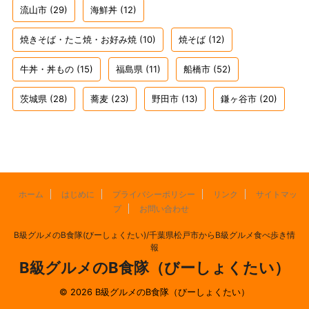
流山市
(29)
海鮮丼
(12)
焼きそば・たこ焼・お好み焼
(10)
焼そば
(12)
牛丼・丼もの
(15)
福島県
(11)
船橋市
(52)
茨城県
(28)
蕎麦
(23)
野田市
(13)
鎌ヶ谷市
(20)
ホーム
はじめに
プライバシーポリシー
リンク
サイトマッ
プ
お問い合わせ
B級グルメのB食隊(びーしょくたい)/千葉県松戸市からB級グルメ食べ歩き情
報
B級グルメのB食隊（びーしょくたい）
© 2026 B級グルメのB食隊（びーしょくたい）