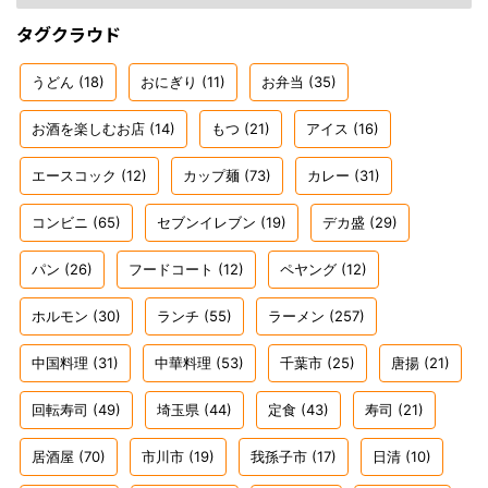
タグクラウド
うどん
(18)
おにぎり
(11)
お弁当
(35)
お酒を楽しむお店
(14)
もつ
(21)
アイス
(16)
エースコック
(12)
カップ麺
(73)
カレー
(31)
コンビニ
(65)
セブンイレブン
(19)
デカ盛
(29)
パン
(26)
フードコート
(12)
ペヤング
(12)
ホルモン
(30)
ランチ
(55)
ラーメン
(257)
中国料理
(31)
中華料理
(53)
千葉市
(25)
唐揚
(21)
回転寿司
(49)
埼玉県
(44)
定食
(43)
寿司
(21)
居酒屋
(70)
市川市
(19)
我孫子市
(17)
日清
(10)