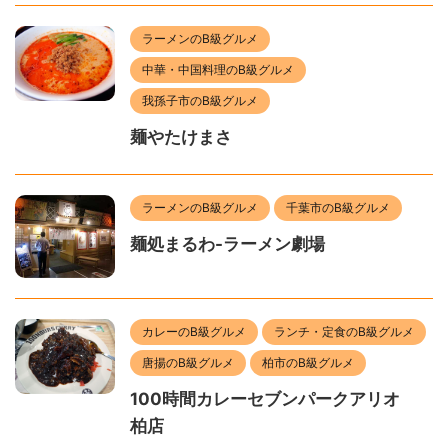
ラーメンのB級グルメ
中華・中国料理のB級グルメ
我孫子市のB級グルメ
麺やたけまさ
ラーメンのB級グルメ
千葉市のB級グルメ
麺処まるわ-ラーメン劇場
カレーのB級グルメ
ランチ・定食のB級グルメ
唐揚のB級グルメ
柏市のB級グルメ
100時間カレーセブンパークアリオ
柏店