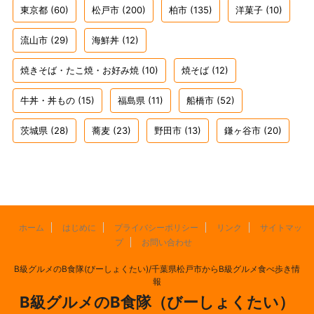
東京都
(60)
松戸市
(200)
柏市
(135)
洋菓子
(10)
流山市
(29)
海鮮丼
(12)
焼きそば・たこ焼・お好み焼
(10)
焼そば
(12)
牛丼・丼もの
(15)
福島県
(11)
船橋市
(52)
茨城県
(28)
蕎麦
(23)
野田市
(13)
鎌ヶ谷市
(20)
ホーム
はじめに
プライバシーポリシー
リンク
サイトマッ
プ
お問い合わせ
B級グルメのB食隊(びーしょくたい)/千葉県松戸市からB級グルメ食べ歩き情
報
B級グルメのB食隊（びーしょくたい）