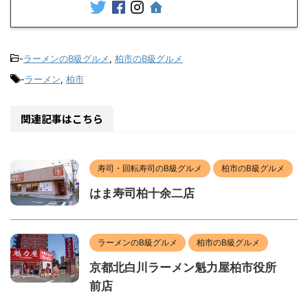
-
ラーメンのB級グルメ
,
柏市のB級グルメ
-
ラーメン
,
柏市
関連記事はこちら
寿司・回転寿司のB級グルメ
柏市のB級グルメ
はま寿司柏十余二店
ラーメンのB級グルメ
柏市のB級グルメ
京都北白川ラーメン魁力屋柏市役所
前店