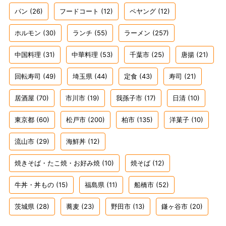
パン
(26)
フードコート
(12)
ペヤング
(12)
ホルモン
(30)
ランチ
(55)
ラーメン
(257)
中国料理
(31)
中華料理
(53)
千葉市
(25)
唐揚
(21)
回転寿司
(49)
埼玉県
(44)
定食
(43)
寿司
(21)
居酒屋
(70)
市川市
(19)
我孫子市
(17)
日清
(10)
東京都
(60)
松戸市
(200)
柏市
(135)
洋菓子
(10)
流山市
(29)
海鮮丼
(12)
焼きそば・たこ焼・お好み焼
(10)
焼そば
(12)
牛丼・丼もの
(15)
福島県
(11)
船橋市
(52)
茨城県
(28)
蕎麦
(23)
野田市
(13)
鎌ヶ谷市
(20)