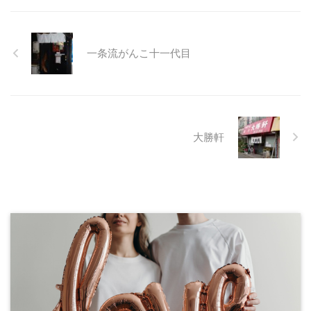
一条流がんこ十一代目
大勝軒