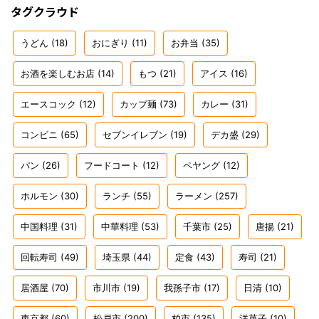
タグクラウド
うどん
(18)
おにぎり
(11)
お弁当
(35)
お酒を楽しむお店
(14)
もつ
(21)
アイス
(16)
エースコック
(12)
カップ麺
(73)
カレー
(31)
コンビニ
(65)
セブンイレブン
(19)
デカ盛
(29)
パン
(26)
フードコート
(12)
ペヤング
(12)
ホルモン
(30)
ランチ
(55)
ラーメン
(257)
中国料理
(31)
中華料理
(53)
千葉市
(25)
唐揚
(21)
回転寿司
(49)
埼玉県
(44)
定食
(43)
寿司
(21)
居酒屋
(70)
市川市
(19)
我孫子市
(17)
日清
(10)
東京都
(60)
松戸市
(200)
柏市
(135)
洋菓子
(10)