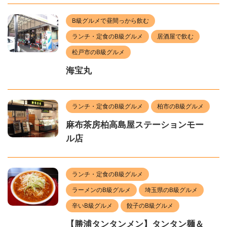
B級グルメで昼間っから飲む
ランチ・定食のB級グルメ
居酒屋で飲む
松戸市のB級グルメ
海宝丸
ランチ・定食のB級グルメ
柏市のB級グルメ
麻布茶房柏高島屋ステーションモー
ル店
ランチ・定食のB級グルメ
ラーメンのB級グルメ
埼玉県のB級グルメ
辛いB級グルメ
餃子のB級グルメ
【勝浦タンタンメン】タンタン麺＆