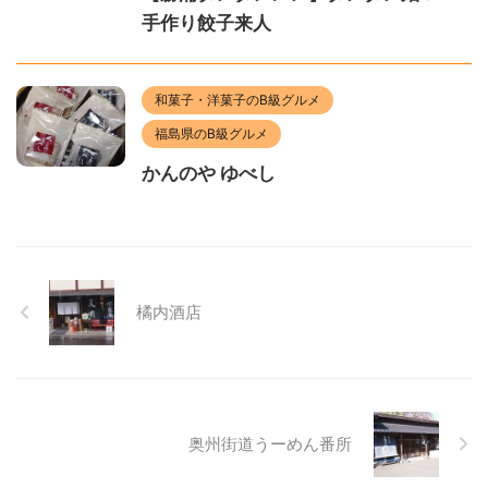
手作り餃子来人
和菓子・洋菓子のB級グルメ
福島県のB級グルメ
かんのや ゆべし
橘内酒店
奥州街道うーめん番所