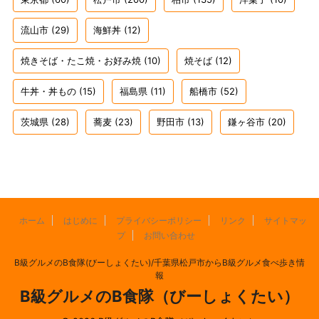
流山市
(29)
海鮮丼
(12)
焼きそば・たこ焼・お好み焼
(10)
焼そば
(12)
牛丼・丼もの
(15)
福島県
(11)
船橋市
(52)
茨城県
(28)
蕎麦
(23)
野田市
(13)
鎌ヶ谷市
(20)
ホーム
はじめに
プライバシーポリシー
リンク
サイトマッ
プ
お問い合わせ
B級グルメのB食隊(びーしょくたい)/千葉県松戸市からB級グルメ食べ歩き情
報
B級グルメのB食隊（びーしょくたい）