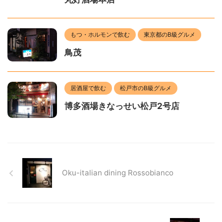
もつ・ホルモンで飲む
東京都のB級グルメ
鳥茂
居酒屋で飲む
松戸市のB級グルメ
博多酒場きなっせい松戸2号店
Oku-italian dining Rossobianco