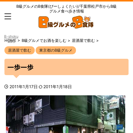
B級グルメのB食隊(びーしょくたい)/千葉県松戸市からB級
グルメ食べ歩き情報
B-shoku
HOME
>
B級グルメでお酒を楽しむ
>
居酒屋で飲む
>
blog
居酒屋で飲む
東京都のB級グルメ
一歩一歩
2011年1月17日
2011年1月18日