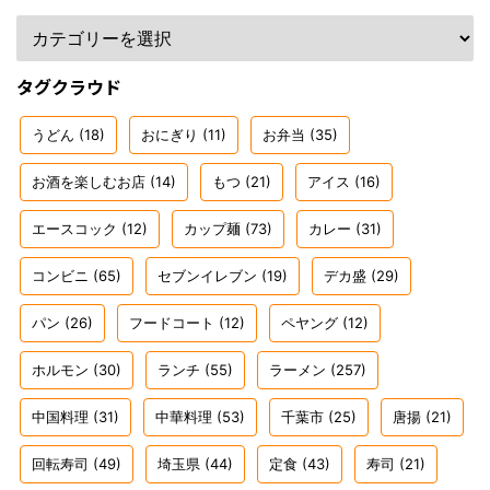
タグクラウド
うどん
(18)
おにぎり
(11)
お弁当
(35)
お酒を楽しむお店
(14)
もつ
(21)
アイス
(16)
エースコック
(12)
カップ麺
(73)
カレー
(31)
コンビニ
(65)
セブンイレブン
(19)
デカ盛
(29)
パン
(26)
フードコート
(12)
ペヤング
(12)
ホルモン
(30)
ランチ
(55)
ラーメン
(257)
中国料理
(31)
中華料理
(53)
千葉市
(25)
唐揚
(21)
回転寿司
(49)
埼玉県
(44)
定食
(43)
寿司
(21)