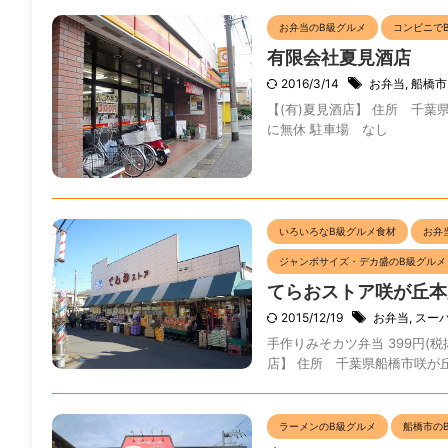
お弁当のB級グルメ
コンビニで
有限会社夏見酒店
2016/3/14
お弁当
,
船橋市
【(有)夏見酒店】 住所 千葉県船
に無休 駐車場 なし
いろいろなB級グルメ食材
お弁
ジャンボサイズ・デカ盛のB級グルメ
てらおストア咲が丘本
2015/12/19
お弁当
,
スー
手作りみそカツ弁当 399円(
店】 住所 千葉県船橋市咲が丘3-11-
ラーメンのB級グルメ
船橋市の