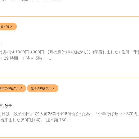
B級グルメ
市
(小) 1000円→900円 【月の輝(つきのあかり)】(閉店しました) 住所 
1129 時間 11時～15時・ ...
橋市のB級グルメ
餃子のB級グルメ
市
,
餃子
※この日は「餃子の日」で1人前260円→160円だった為、「中華そばセット870
来ました(50円お得)。 担々麺 760 ...