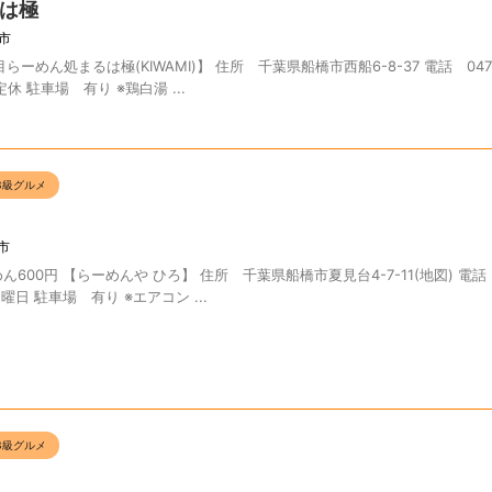
は極
市
らーめん処まるは極(KIWAMI)】 住所 千葉県船橋市西船6-8-37 電話 047-7
休 駐車場 有り ※鶏白湯 ...
B級グルメ
市
600円 【らーめんや ひろ】 住所 千葉県船橋市夏見台4-7-11(地図) 電話 0
曜日 駐車場 有り ※エアコン ...
B級グルメ