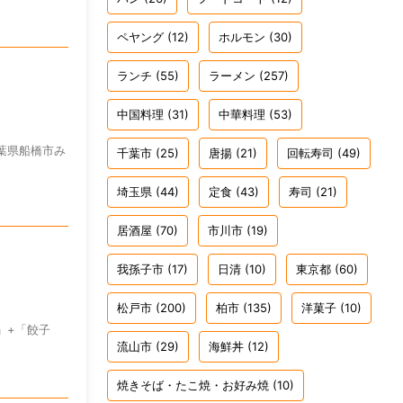
ペヤング
(12)
ホルモン
(30)
ランチ
(55)
ラーメン
(257)
中国料理
(31)
中華料理
(53)
千葉県船橋市み
千葉市
(25)
唐揚
(21)
回転寿司
(49)
埼玉県
(44)
定食
(43)
寿司
(21)
居酒屋
(70)
市川市
(19)
我孫子市
(17)
日清
(10)
東京都
(60)
松戸市
(200)
柏市
(135)
洋菓子
(10)
円」+「餃子
流山市
(29)
海鮮丼
(12)
焼きそば・たこ焼・お好み焼
(10)