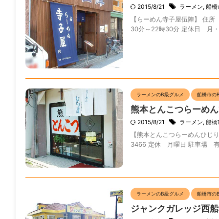
2015/8/21
ラーメン
,
船橋
【らーめん寺子屋伍陣】 住所 千葉
30分～22時30分 定休日 月・
ラーメンのB級グルメ
船橋市の
熊本とんこつらーめん
2015/8/21
ラーメン
,
船橋
【熊本とんこつらーめんひじり屋】(
3466 定休 月曜日 駐車場 有
ラーメンのB級グルメ
船橋市の
ジャンクガレッジ西船