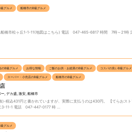
B級グルメ
船橋市のB級グルメ
橋市松ヶ丘1-1-11(地図はこちら) 電話 047-465-6817 時間 7時～21
当のB級グルメ
お得な情報
ご飯のお供・お総菜のB級グルメ
コスパの良いB級グルメ
スーパー・小売店のB級グルメ
船橋市のB級グルメ
店
パー
,
デカ盛
,
激安
,
船橋市
税抜)-税込431円と書かれていますが、実際に支払うのは430円。 【てらおスト
1 電話 047-447-0177 時 ...
B級グルメ