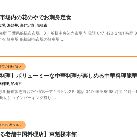
市場内の花のやでお刺身定食
市場
,
海鮮丼
,
海鮮定食
,
船橋市
 千葉県船橋市市場1-8-1 船橋中央卸売市場内 電話 047-423-2481 時間 8
 駐車場 船橋卸売市場の駐車場 ...
橋市のB級グルメ
料理】ボリューミーな中華料理が楽しめる中華料理龍
華料理
,
船橋市
橋市習志野台2-1-5第一アキラビル2Ｆ 電話 047-466-8668 時間 11時～
(周辺にコインパーキング有り ...
橋市のB級グルメ
る老舗中国料理店】東魁楼本館