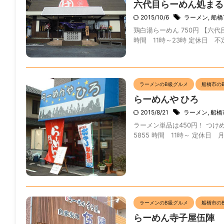
六代目らーめん処まる
2015/10/6
ラーメン
,
船橋
鶏白湯らーめん 750円 【六代目
時間 11時～23時 定休日 不定
ラーメンのB級グルメ
船橋市の
らーめんや ひろ
2015/8/21
ラーメン
,
船橋
ラーメン単品は450円！ つけめん
5855 時間 11時～ 定休日 月
ラーメンのB級グルメ
船橋市の
らーめん寺子屋伍陣