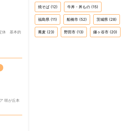
焼そば
(12)
牛丼・丼もの
(15)
福島県
(11)
船橋市
(52)
茨城県
(28)
蕎麦
(23)
野田市
(13)
鎌ヶ谷市
(20)
時 定休 基本的
ア 咲が丘本