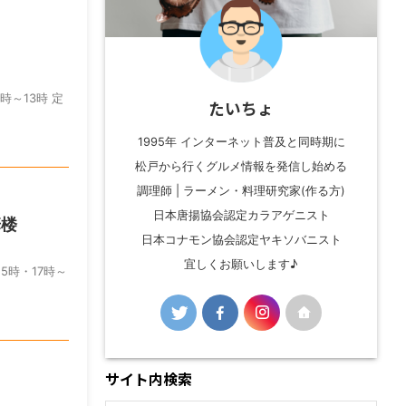
時～13時 定
たいちょ
1995年 インターネット普及と同時期に
松戸から行くグルメ情報を発信し始める
調理師 | ラーメン・料理研究家(作る方)
日本唐揚協会認定カラアゲニスト
華楼
日本コナモン協会認定ヤキソバニスト
宜しくお願いします♪
15時・17時～
サイト内検索