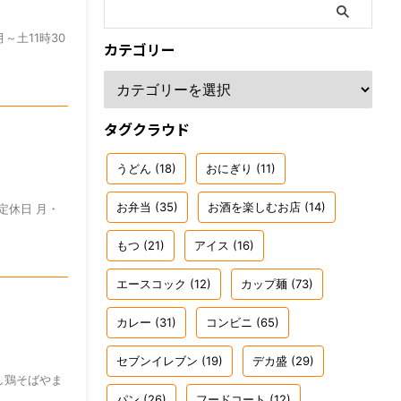
月～土11時30
カテゴリー
タグクラウド
うどん
(18)
おにぎり
(11)
お弁当
(35)
お酒を楽しむお店
(14)
 定休日 月・
もつ
(21)
アイス
(16)
エースコック
(12)
カップ麺
(73)
カレー
(31)
コンビニ
(65)
セブンイレブン
(19)
デカ盛
(29)
干し鶏そばやま
パン
(26)
フードコート
(12)