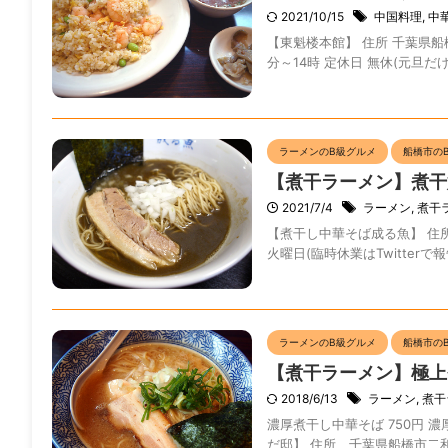
2021/10/15
中国料理
,
中
【東魁楼本館】 住所 千葉県船橋市本
分～14時 定休日 無休(元旦だけは
ラーメンのB級グルメ
船橋市の
【煮干ラーメン】煮干
2021/7/4
ラーメン
,
煮干
【煮干し中華そば成る魚】 住所 千
火曜日(臨時休業はTwitterで報告
ラーメンのB級グルメ
船橋市の
【煮干ラーメン】極上
2018/6/13
ラーメン
,
煮干
濃厚煮干し中華そば 750円 濃
だ邸】 住所 千葉県船橋市二和東5-6