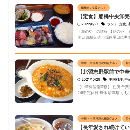
船橋市のB級グルメ
【定食】船橋中央卸売
2022/6/27
ランチ
,
定食
,
「花のや」の情報 【花のや】 住所
休日 船橋卸売市場休場日に準ずる
中華・中国料理のB級グルメ
船
【北習志野駅前で中華
2021/10/29
中国料理
,
中
【中華料理龍華楼】 住所 千葉県船
24時 定休日 無休 駐車場 なし
中華・中国料理のB級グルメ
船
【長年愛され続けてい