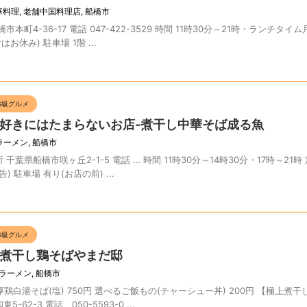
華料理
,
老舗中国料理店
,
船橋市
町4-36-17 電話 047-422-3529 時間 11時30分～21時・ランチタイム
お休み) 駐車場 1階 ...
B級グルメ
好きにはたまらないお店-煮干し中華そば成る魚
ラーメン
,
船橋市
葉県船橋市咲ヶ丘2-1-5 電話 … 時間 11時30分～14時30分・17時～21時
) 駐車場 有り(お店の前) ...
B級グルメ
煮干し鶏そばやまだ邸
ラーメン
,
船橋市
厚鶏白湯そば(塩) 750円 選べるご飯もの(チャーシュー丼) 200円 【極上煮
2-3 電話 050-5593-0 ...