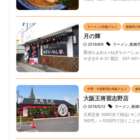
ラーメンのB級グルメ
船橋市の
月の輝
2016/8/9
ラーメン
,
船橋
醤油らぁめん+ねぎちゃーしゅう丼
やぎ台3-4-21 電話 047-401-
中華・中国料理のB級グルメ
船
大阪王将習志野店
2016/5/12
ラーメン
,
船橋
王将定食 1080(全て税込) 
160円」＝1030円で頂くことが出