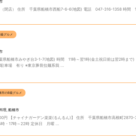
市
） 住所 千葉県船橋市西船7-6-6(地図) 電話 047-316-1358 時間 
B級グルメ
市
県船橋市みやぎ台3-1-7(地図) 時間 11時～翌1時(金土祝日前は翌2時まで) 
 駐車場 有り ※東京豚骨拉麺系我 ...
橋市のB級グルメ
料理
,
船橋市
円 【チャイナガーデン楽楽(るんるん)】 住所 千葉県船橋市高根町2870-3 
15時・17時～22時 定休日 月曜 ...