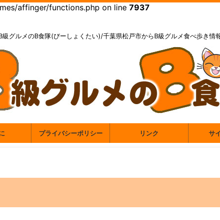
es/affinger/functions.php on line
7937
B級グルメのB食隊(びーしょくたい)/千葉県松戸市からB級グルメ食べ歩き情
に
プライバシーポリシー
リンク
サ